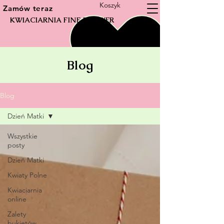
Koszyk
Zamów teraz
KWIACIARNIA FINE FLOWER
Blog
Blog
Dzień Matki
Wszystkie
posty
Dzień Matki
Kwiaty Polne
Kwiaciarnia
online
Zalety
bukietów