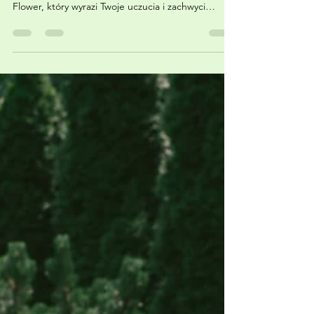
Mamę
Odkryj Kwiaty, które Zachwycą Każdą Mamę na
Dzień Matki. Wybierz unikatowy bukiet z Fine
Flower, który wyrazi Twoje uczucia i zachwyci
mamę!