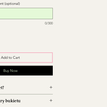
t (optional)
0/300
Add to Cart
Buy Now
et?
wazon przed włożeniem kwiatów,
ry bukietu
zwój bakterii.