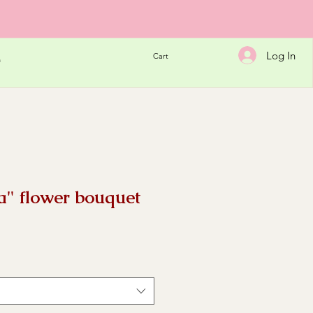
Log In
Cart
h
" flower bouquet
e