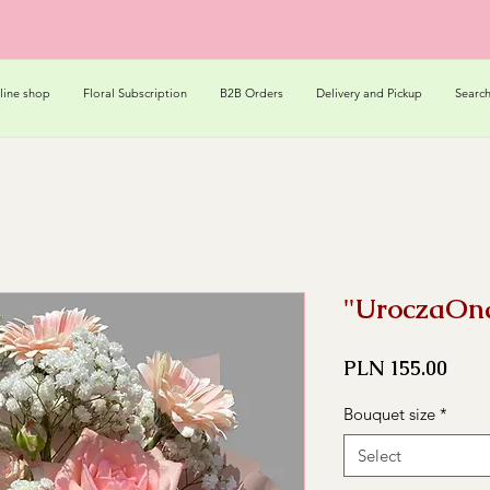
line shop
Floral Subscription
B2B Orders
Delivery and Pickup
Searc
"UroczaOna
Pric
PLN 155.00
Bouquet size
*
Select