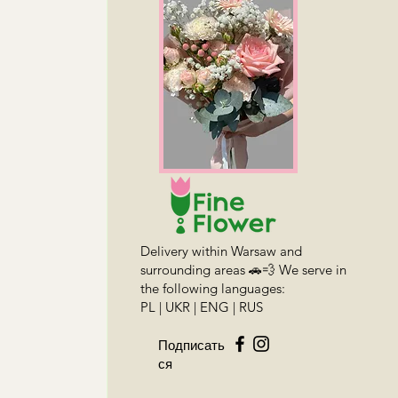
Delivery within Warsaw and
surrounding areas 🚗💨 We serve in
the following languages:
PL | UKR | ENG | RUS
Подписать
ся