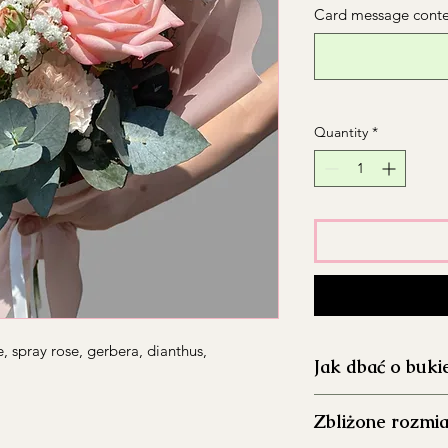
Card message conten
Quantity
*
, spray rose, gerbera, dianthus,
Jak dbać o buki
Dokładnie umyj 
Zbliżone rozmia
aby ograniczyć ro