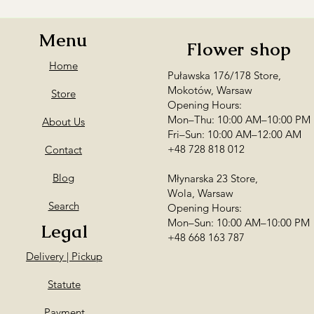
Podaj numer kontak
my skontaktujemy si
Menu
Flower shop
Home
Puławska 176/178 Store,
Mokotów, Warsaw
Store
Opening Hours:
Mon–Thu: 10:00 AM–10:00 PM
About Us
Fri–Sun: 10:00 AM–12:00 AM
+48 728 818 012
Contact
Blog
Młynarska 23 Store,
Wola, Warsaw
Search
Opening Hours:
Mon–Sun: 10:00 AM–10:00 PM
Legal
+48 668 163 787
Delivery | Pickup
Statute
Payment