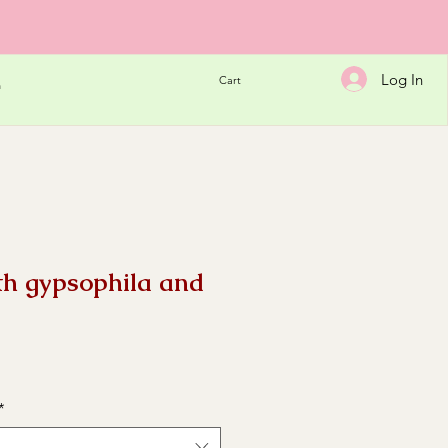
Log In
Cart
h
th gypsophila and
e
*