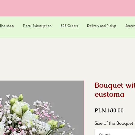
line shop
Floral Subscription
B2B Orders
Delivery and Pickup
Searc
Bouquet wi
eustoma
Pric
PLN 180.00
Size of the Bouquet
Select