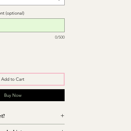
t (optional)
0/500
Add to Cart
Buy Now
et?
wazon przed włożeniem kwiatów,