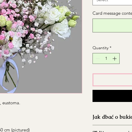
Card message conten
Quantity
*
, eustoma.
Jak dbać o buki
Dokładnie umyj 
0 cm (pictured)