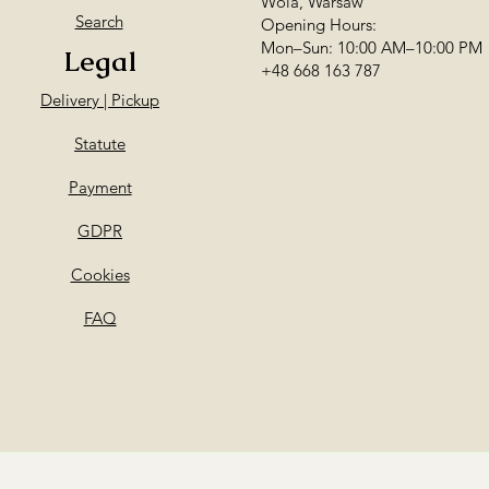
Wola, Warsaw
Podaj numer kontak
Search
Opening Hours:
my skontaktujemy si
Mon–Sun: 10:00 AM–10:00 PM
Legal
+48 668 163 787
Delivery | Pickup
Statute
Payment
GDPR
Cookies
FAQ