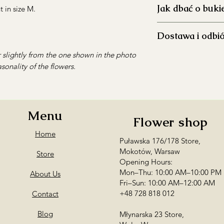
Jak dbać o buki
 in size M.
Dokładnie umyj 
Dostawa i odbi
aby ograniczyć ro
Napełnij wazon 
 slightly from the one shown in the photo
Realizujemy dosta
wysokości.
Koszt dostawy p
sonality of the flowers.
Usuń liście znaj
godzinach 10:30-
aby zachować jej 
Warszawa i okol
Co 2–3 dni przyc
Dostawa poza go
pod skosem, co u
wcześniejszym us
Menu
Regularnie wymie
Flower shop
opłatą
gdy stanie się mę
*zamowienia z dost
Home
Ustaw bukiet z d
Puławska 176/178 Store,
Mokotowie
intensywnego sło
Mokotów, Warsaw
Store
owoców.
Opening Hours:
Możliwy jest równie
Na bieżąco usuwaj
Mon–Thu: 10:00 AM–10:00 PM
About Us
Mokotów
(Puławs
zapobiec rozwojo
Fri–Sun: 10:00 AM–12:00 AM
22:00/pt-ndz 10:
całego bukietu.
+48 728 818 012
Contact
Wola
(Młynarska
Chcesz zamówić dost
Blog
Młynarska 23 Store,
dokładnego adresu 