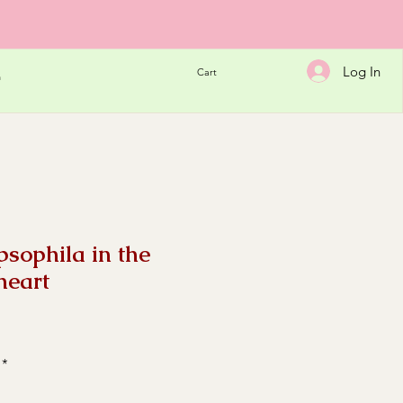
Log In
Cart
h
psophila in the
heart
e
*