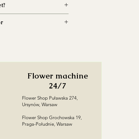
et?
wazon przed włożeniem kwiatów,
ór
zwój bakterii.
świeżą wodą do około 2/3 jego
wę
na terenie Warszawy
i okolic.
o Warszawie do 10 km – 30 PLN w
dujące się poniżej poziomu wody,
20:00
czystość.
ice >10 km (+3,50 PLN/km)
inaj końcówki łodyg o 2–3 cm
dzinami (
24/7
) możliwa po
łatwi pobieranie wody.
taleniu i wiąże się z dodatkową
niaj wodę na świeżą, zwłaszcza
Flower machine
tna, i uzupełniaj jej poziom.
awą wysyłamy z pracowni na
24/7
ala od grzejników, przeciągów,
ńca oraz dojrzewających
Flower Shop Puławska 274,
ż
odbiór osobisty
Ursynów, Warsaw
 zwiędłe kwiaty i liście, aby
ka 176/178 pn-czw 10:00-
wi pleśni i przedłużyć świeżość
00-23:00)
Flower Shop Grochowska 19,
 23 pn-ndz 10:00-22:00)
Praga-Południe, Warsaw
awę kwiatów, ale nie znasz
odbiorcy?