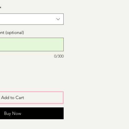
*
t (optional)
0/300
Add to Cart
Buy Now