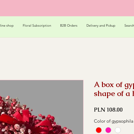
line shop
Floral Subscription
B2B Orders
Delivery and Pickup
Searc
A box of gy
shape of a 
Pric
PLN 108.00
Color of gypsophila