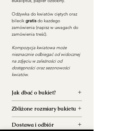
eukaliptus, papier ozdobny.
Odżywka do kwiatów ciętych oraz
bilecik
gratis
do kazdego
zamówienia (napisz w uwagach do
zamówienia treść).
Kompozycja kwiatowa może
nieznacznie odbiegać od widocznej
na zdjęciu w zależności od
dostępności oraz sezonowości
kwiatów.
Jak dbać o bukiet?
Dokładnie umyj wazon przed
Zbliżone rozmiary bukietu
włożeniem kwiatów, aby
ograniczyć rozwój bakterii.
S: średnica ~30-35 cm, wysokość
Napełnij wazon świeżą wodą do
Dostawa i odbiór
~50 cm(na zdjęciu)
około 2/3 jego wysokości.