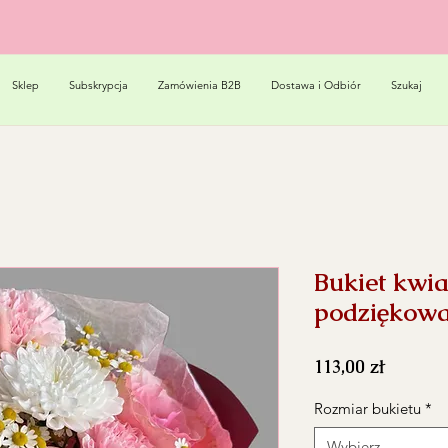
Sklep
Subskrypcja
Zamówienia B2B
Dostawa i Odbiór
Szukaj
Bukiet kwi
podziękowa
Cena
113,00 zł
Rozmiar bukietu
*
Wybierz