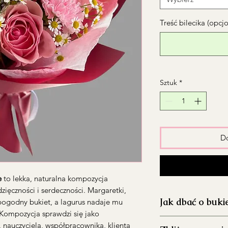
Treść bilecika (opcj
Sztuk
*
Do
e
to lekka, naturalna kompozycja
zięczności i serdeczności. Margaretki,
Jak dbać o buki
 pogodny bukiet, a lagurus nadaje mu
. Kompozycja sprawdzi się jako
Dokładnie umyj 
, nauczyciela, współpracownika, klienta