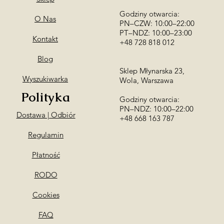
Podaj numer kontak
my skontaktujemy si
Godziny otwarcia:
O Nas
PN–CZW: 10:00–22:00
PT–NDZ: 10:00–23:00
Kontakt
+48 728 818 012
Blog
Sklep Młynarska 23,
Wyszukiwarka
Wola, Warszawa
Polityka
Godziny otwarcia:
PN–NDZ: 10:00–22:00
Dostawa | Odbiór
​+48 668 163 787
Regulamin
Płatność
RODO
Cookies
FAQ