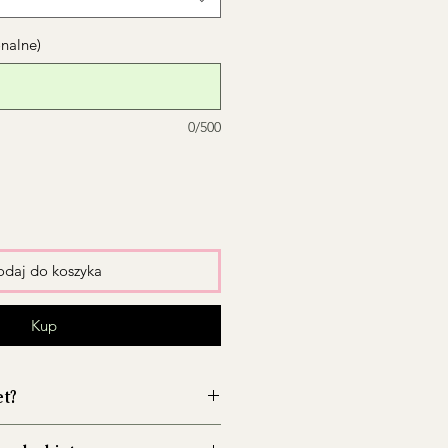
onalne)
0/500
daj do koszyka
Kup
et?
wazon przed włożeniem kwiatów,