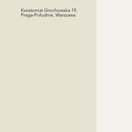
towy odbiorcy w zamówieniu, a
ę z odbiorcą!
Kwiatomat Grochowska 19,
Praga-Południe, Warszawa