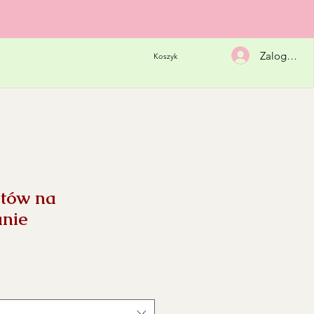
Zaloguj się
Koszyk
atów na
nie