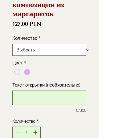
композиция из
маргариток
Цена
127,00 PLN
Количество
*
Цвет
*
Текст открытки (необязательно)
0/300
Количество
*