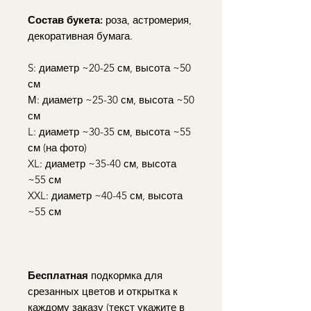
Состав букета:
роза, астромерия,
декоративная бумага.
S: диаметр ~20-25 см, высота ~50
см
М: диаметр ~25-30 см, высота ~50
см
L: диаметр ~30-35 см, высота ~55
см (на фото)
XL: диаметр ~35-40 см, высота
~55 см
XXL: диаметр ~40-45 см, высота
~55 см
Бесплатная
подкормка для
срезанных цветов и открытка к
каждому заказу (текст укажите в