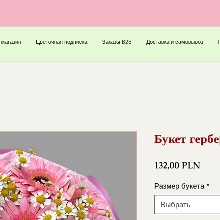
 магазин
Цветочная подписка
Заказы B2B
Доставка и самовывоз
Букет герб
Цена
132,00 PLN
Размер букета
*
Выбрать