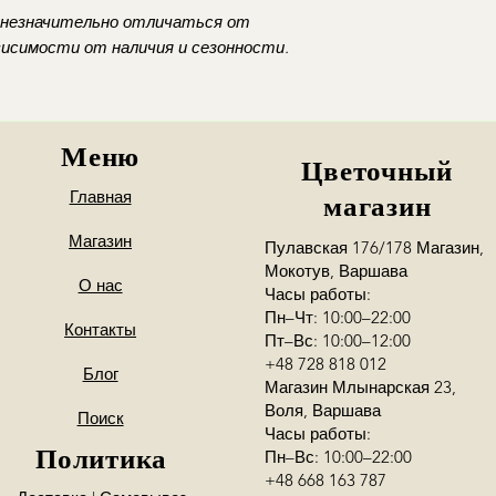
 незначительно отличаться от
висимости от наличия и сезонности.
Меню
Цветочный
Главная
магазин
Магазин
Пулавская 176/178 Магазин,
Мокотув, Варшава
О нас
Часы работы:
Пн–Чт: 10:00–22:00
Контакты
Пт–Вс: 10:00–12:00
+48 728 818 012
Блог
Магазин Млынарская 23,
Воля, Варшава
Поиск
Часы работы:
Политика
Пн–Вс: 10:00–22:00
+48 668 163 787