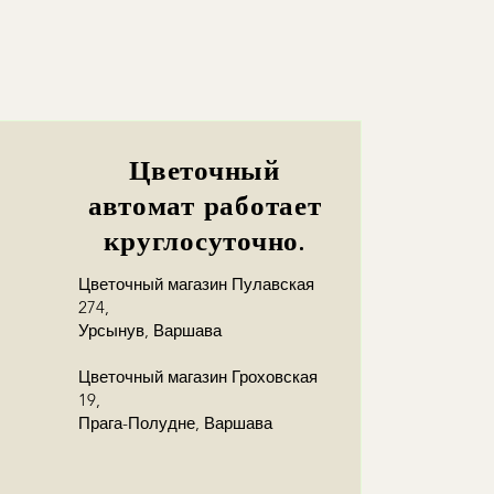
Цветочный
автомат работает
круглосуточно.
Цветочный магазин Пулавская
274,
Урсынув, Варшава
Цветочный магазин Гроховская
19,
Прага-Полудне, Варшава