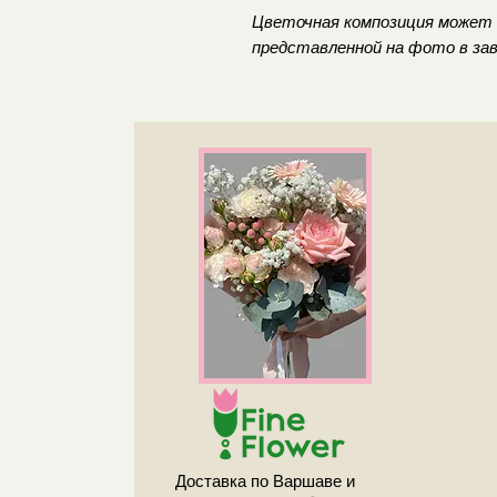
Цветочная композиция может
представленной на фото в за
Доставка по Варшаве и