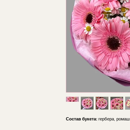
Состав букета:
гербера, ромаш