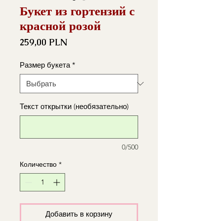
Букет из гортензий с
красной розой
Цена
259,00 PLN
Размер букета
*
Текст открытки (необязательно)
0/500
Количество
*
Добавить в корзину