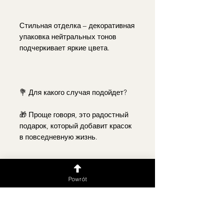
Стильная отделка – декоративная
упаковка нейтральных тонов
подчеркивает яркие цвета.
💐 Для какого случая подойдет?
🎁 Проще говоря, это радостный
подарок, который добавит красок
в повседневную жизнь.
Powrót
🎉 Идеально подходит для дней
рождения, поздравлений,
выражения признательности или
дружеских жестов.