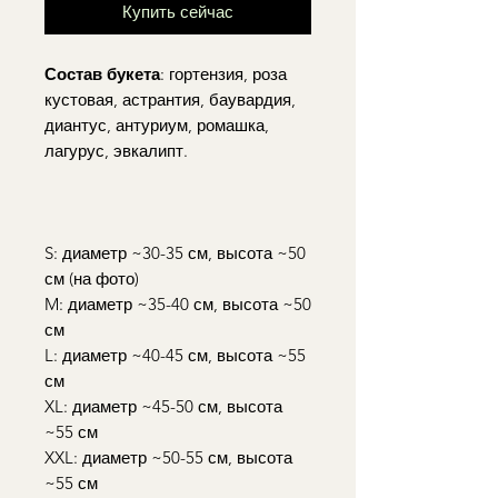
Купить сейчас
Состав букета
: гортензия, роза
кустовая, астрантия, баувардия,
диантус, антуриум, ромашка,
лагурус, эвкалипт.
S: диаметр ~30-35 см, высота ~50
см (на фото)
M: диаметр ~35-40 см, высота ~50
см
L: диаметр ~40-45 см, высота ~55
см
XL: диаметр ~45-50 см, высота
~55 см
XXL: диаметр ~50-55 см, высота
~55 см