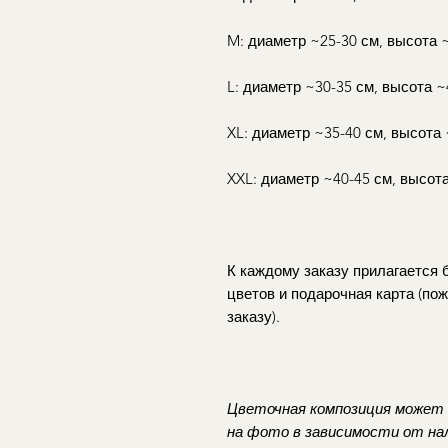
M: диаметр ~25-30 см, высота 
L: диаметр ~30-35 см, высота ~
XL: диаметр ~35-40 см, высота
XXL: диаметр ~40-45 см, высот
К каждому заказу прилагается
цветов и подарочная карта (пож
заказу).
Цветочная композиция может 
на фото в зависимости от на