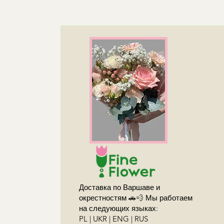
Доставка по Варшаве и
окрестностям 🚗💨 Мы работаем
на следующих языках:
PL | UKR | ENG | RUS