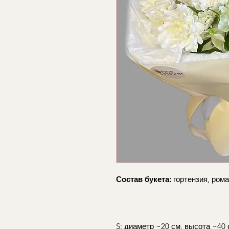
Состав букета:
гортензия, ром
S: диаметр ~20 см, высота ~40 