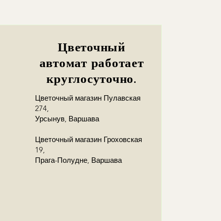
Цветочный
автомат работает
круглосуточно.
Цветочный магазин Пулавская
274,
Урсынув, Варшава
Цветочный магазин Гроховская
19,
Прага-Полудне, Варшава