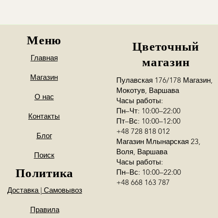
Меню
Цветочный
Главная
магазин
Магазин
Пулавская 176/178 Магазин,
Мокотув, Варшава
О нас
Часы работы:
Пн–Чт: 10:00–22:00
Контакты
Пт–Вс: 10:00–12:00
+48 728 818 012
Блог
Магазин Млынарская 23,
Воля, Варшава
Поиск
Часы работы:
Политика
Пн–Вс: 10:00–22:00
+48 668 163 787
Доставка | Самовывоз
Правила