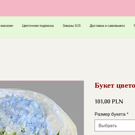
 магазин
Цветочная подписка
Заказы B2B
Доставка и самовывоз
Букет цвет
Цена
101,00 PLN
Размер букета
*
Выбрать