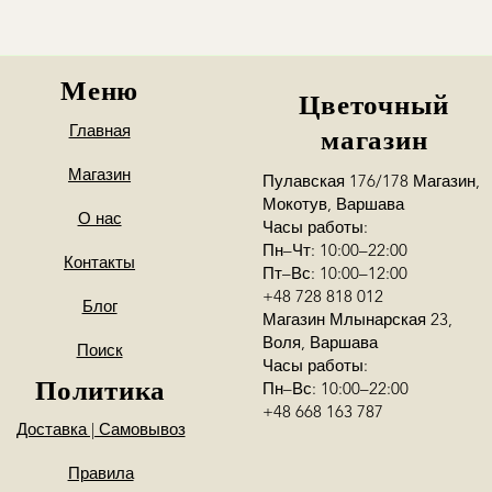
Podaj numer kontak
my skontaktujemy si
Меню
Цветочный
Главная
магазин
Магазин
Пулавская 176/178 Магазин,
Мокотув, Варшава
О нас
Часы работы:
Пн–Чт: 10:00–22:00
Контакты
Пт–Вс: 10:00–12:00
+48 728 818 012
Блог
Магазин Млынарская 23,
Воля, Варшава
Поиск
Часы работы:
Политика
Пн–Вс: 10:00–22:00
+48 668 163 787
Доставка | Самовывоз
Правила