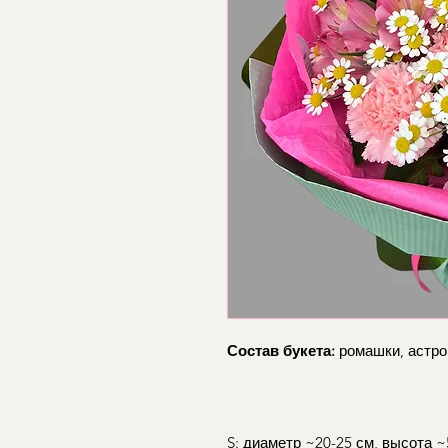
Состав букета:
ромашки, астро
S: диаметр ~20-25 см, высота ~