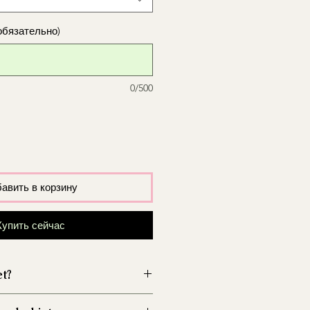
обязательно)
0/500
авить в корзину
Купить сейчас
et?
wazon przed włożeniem kwiatów,