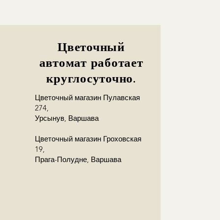
towy odbiorcy w zamówieniu, a
ę z odbiorcą!
Цветочный
автомат работает
круглосуточно.
Цветочный магазин Пулавская
274,
Урсынув, Варшава
Цветочный магазин Гроховская
19,
Прага-Полудне, Варшава