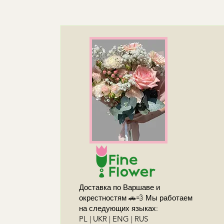
Доставка по Варшаве и
окрестностям 🚗💨 Мы работаем
на следующих языках:
PL | UKR | ENG | RUS