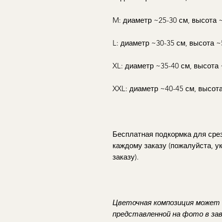
M: диаметр ~25-30 см, высота ~
L: диаметр ~30-35 см, высота ~
XL: диаметр ~35-40 см, высота
XXL: диаметр ~40-45 см, высот
Бесплатная подкормка для срез
каждому заказу (пожалуйста, у
заказу).
Цветочная композиция может
представленной на фото в за