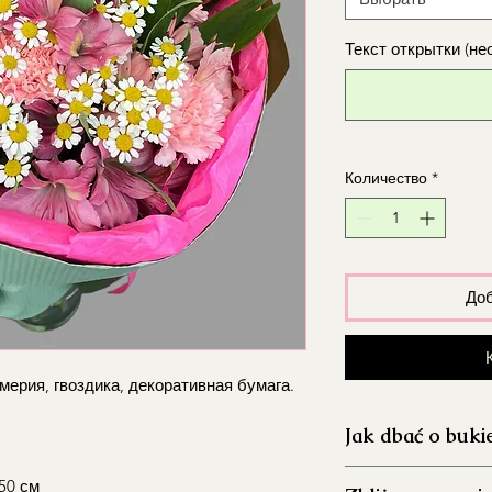
Текст открытки (не
Количество
*
Доб
мерия, гвоздика, декоративная бумага.
Jak dbać o buki
Dokładnie umyj 
50 см