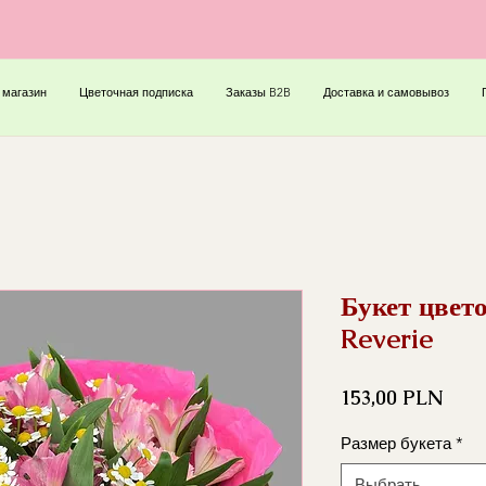
 магазин
Цветочная подписка
Заказы B2B
Доставка и самовывоз
Букет цвет
Reverie
Цена
153,00 PLN
Размер букета
*
Выбрать