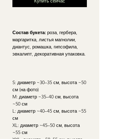
Купить сейчас
Состав букета:
роза, гербера,
маргаритка, листья магнолии,
диантус, ромашка, гипсофила,
эвкалипт, декоративная упаковка.
S: диаметр ~30–35 см, высота ~50
см (на фото)
M: диаметр ~35–40 см, высота
~50 см
L: диаметр ~40–45 см, высота ~55
см
XL: диаметр ~45–50 см, высота
~55 см