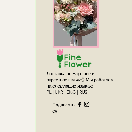
Доставка по Варшаве и
окрестностям 🚗💨 Мы работаем
на следующих языках:
PL | UKR | ENG | RUS
Подписать
ся