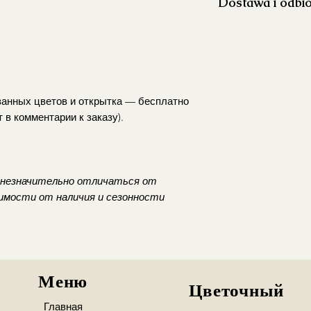
Dostawa i odbi
aby ograniczyć ro
Napełnij wazon 
Realizujemy dosta
wysokości.
Koszt dostawy p
Usuń liście znaj
godzinach 10:30-
aby zachować jej 
Warszawa i okol
Co 2–3 dni przyc
Dostawa poza go
pod skosem, co u
занных цветов и открытка — бесплатно
wcześniejszym us
Regularnie wymie
 в комментарии к заказу).
opłatą
gdy stanie się mę
*zamowienia z dost
Ustaw bukiet z d
Mokotowie
intensywnego sło
owoców.
 незначительно отличаться от
Możliwy jest równie
Na bieżąco usuwaj
симости от наличия и сезонности
Mokotów
(Puławs
zapobiec rozwojo
22:00/pt-ndz 10:
całego bukietu.
Wola
(Młynarska
Chcesz zamówić dost
dokładnego adresu 
Podaj numer kontak
Меню
Цветочный
my skontaktujemy si
Главная