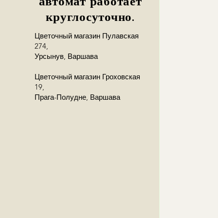
автомат работает
круглосуточно.
Цветочный магазин Пулавская
274,
Урсынув, Варшава
Цветочный магазин Гроховская
19,
Прага-Полудне, Варшава