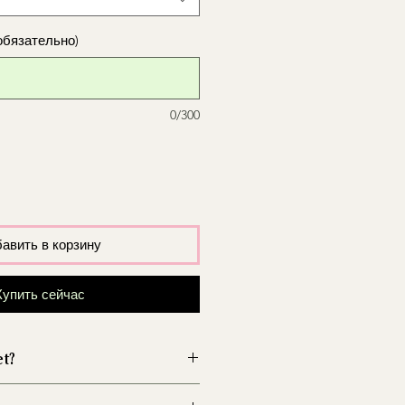
обязательно)
0/300
авить в корзину
Купить сейчас
et?
wazon przed włożeniem kwiatów,