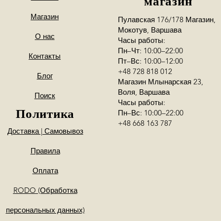
магазин
Магазин
Пулавская 176/178 Магазин,
Мокотув, Варшава
О нас
Часы работы:
Пн–Чт: 10:00–22:00
Контакты
Пт–Вс: 10:00–12:00
+48 728 818 012
Блог
Магазин Млынарская 23,
Воля, Варшава
Поиск
Часы работы:
Политика
Пн–Вс: 10:00–22:00
+48 668 163 787
Доставка | Самовывоз
Правила
Оплата
RODO
(Обработка
персональных данных)