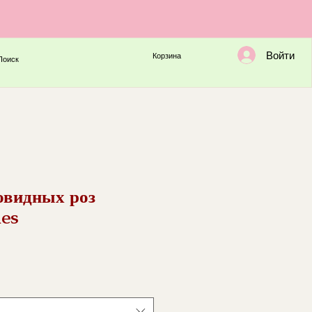
Войти
Корзина
Поиск
овидных роз
ues
а