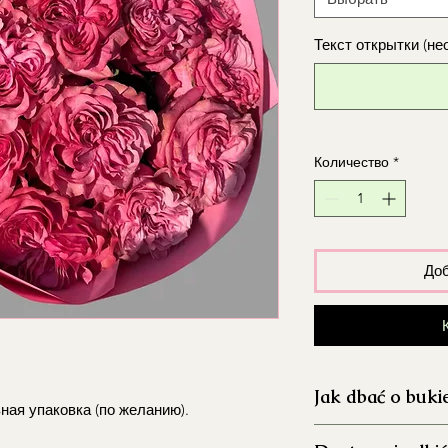
Текст открытки (не
Количество
*
Доб
Jak dbać o buki
ная упаковка (по желанию).
Dokładnie umyj 