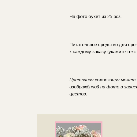
На фото букет из 25 роз.
Питательное средство для сре
к каждому заказу (укажите текст
Цветочная композиция может
изображённой на фото в зави
цветов.