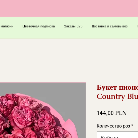
 магазин
Цветочная подписка
Заказы B2B
Доставка и самовывоз
Букет пион
Country Bl
Цен
144,00 PLN
Количество роз
*
Выбрать