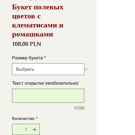
Букет полевых
цветов с
клематисами и
ромашками
Цена
108,00 PLN
Размер букета
*
Текст открытки (необязательно)
0/500
Количество
*