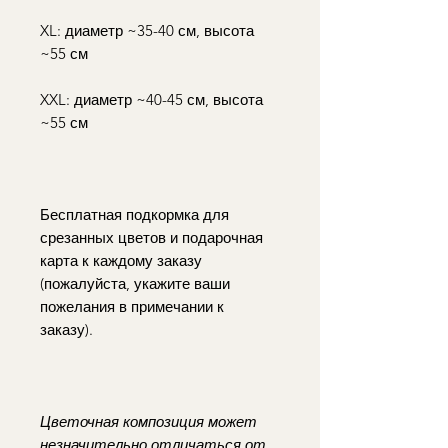
XL: диаметр ~35-40 см, высота
~55 см
XXL: диаметр ~40-45 см, высота
~55 см
Бесплатная подкормка для
срезанных цветов и подарочная
карта к каждому заказу
(пожалуйста, укажите ваши
пожелания в примечании к
заказу).
Цветочная композиция может
незначительно отличаться от