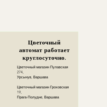
towy odbiorcy w zamówieniu, a
ę z odbiorcą!
Цветочный
автомат работает
круглосуточно.
Цветочный магазин Пулавская
274,
Урсынув, Варшава
Цветочный магазин Гроховская
19,
Прага-Полудне, Варшава