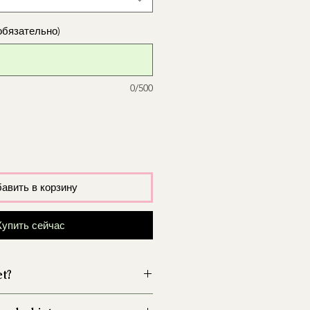
обязательно)
0/500
авить в корзину
Купить сейчас
et?
wazon przed włożeniem kwiatów,