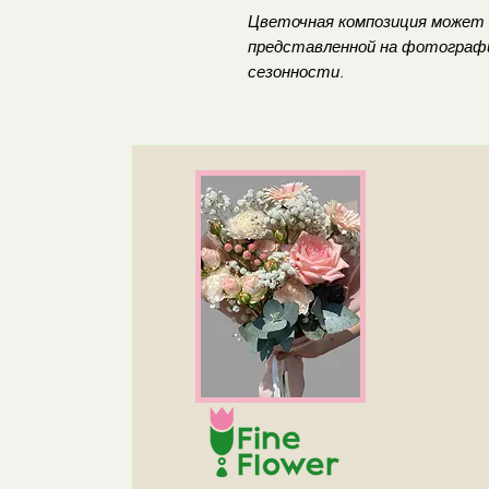
Цветочная композиция может
представленной на фотографи
сезонности.