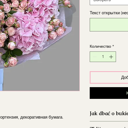
Текст открытки (не
Количество
*
Доб
Jak dbać o buki
гортензия, декоративная бумага.
Dokładnie umyj 