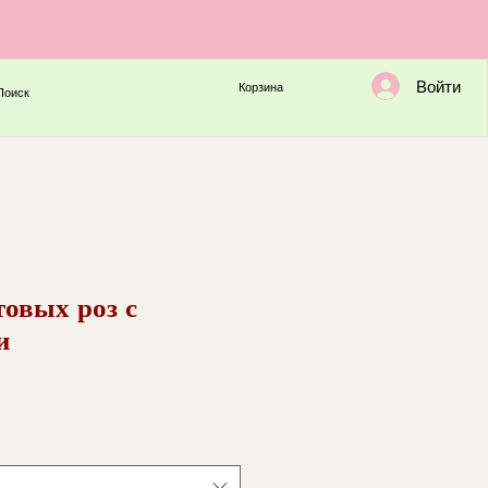
Войти
Корзина
Поиск
товых роз с
и
а