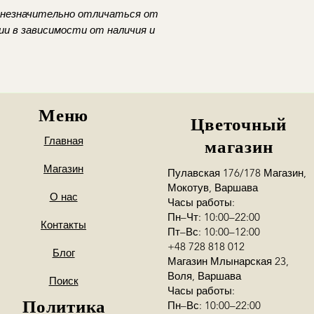
Podaj numer kontak
 незначительно отличаться от
my skontaktujemy si
и в зависимости от наличия и
Меню
Цветочный
Главная
магазин
Магазин
Пулавская 176/178 Магазин,
Мокотув, Варшава
О нас
Часы работы:
Пн–Чт: 10:00–22:00
Контакты
Пт–Вс: 10:00–12:00
+48 728 818 012
Блог
Магазин Млынарская 23,
Воля, Варшава
Поиск
Часы работы:
Политика
Пн–Вс: 10:00–22:00