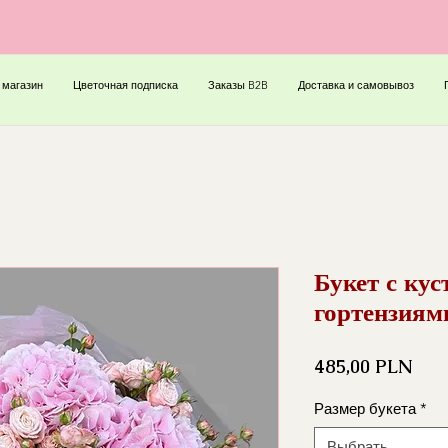
 магазин
Цветочная подписка
Заказы B2B
Доставка и самовывоз
Букет с кус
гортензиям
Цен
485,00 PLN
Размер букета
*
Выбрать