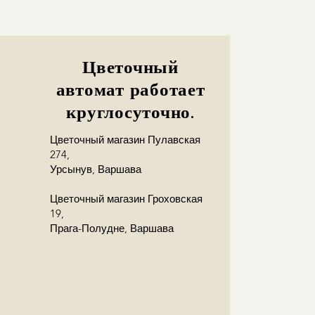
ę z odbiorcą!
Цветочный
автомат работает
круглосуточно.
Цветочный магазин Пулавская
274,
Урсынув, Варшава
Цветочный магазин Гроховская
19,
Прага-Полудне, Варшава