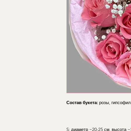
Состав букета:
розы, гипсофил
S: диаметр ~20-25 см, высота ~