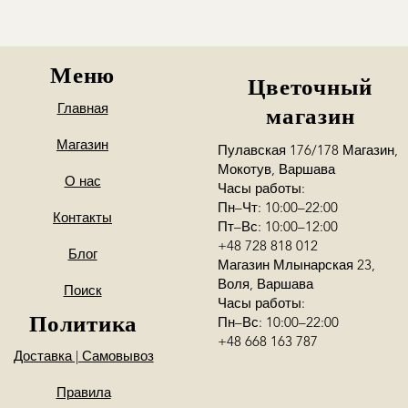
my skontaktujemy si
Меню
Цветочный
Главная
магазин
Магазин
Пулавская 176/178 Магазин,
Мокотув, Варшава
О нас
Часы работы:
Пн–Чт: 10:00–22:00
Контакты
Пт–Вс: 10:00–12:00
+48 728 818 012
Блог
Магазин Млынарская 23,
Воля, Варшава
Поиск
Часы работы:
Политика
Пн–Вс: 10:00–22:00
+48 668 163 787
Доставка | Самовывоз
Правила