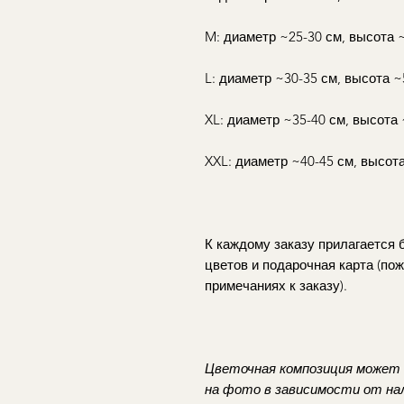
M: диаметр ~25-30 см, высота 
L: диаметр ~30-35 см, высота ~
XL: диаметр ~35-40 см, высота
XXL: диаметр ~40-45 см, высот
К каждому заказу прилагается
цветов и подарочная карта (по
примечаниях к заказу).
Цветочная композиция может 
на фото в зависимости от нал