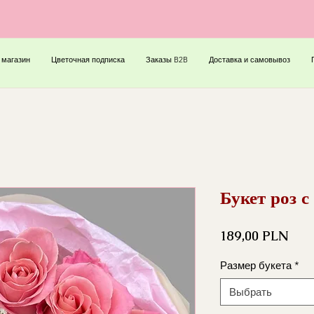
 магазин
Цветочная подписка
Заказы B2B
Доставка и самовывоз
Букет роз 
Цен
189,00 PLN
Размер букета
*
Выбрать