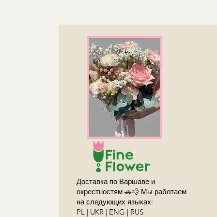
Доставка по Варшаве и
окрестностям 🚗💨 Мы работаем
на следующих языках:
PL | UKR | ENG | RUS