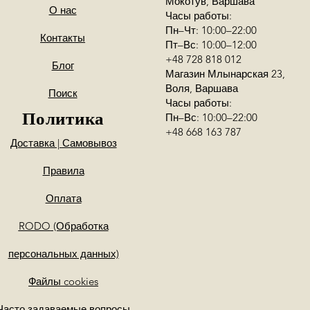
Podaj numer kontak
Мокотув, Варшава
О нас
Часы работы:
my skontaktujemy si
Пн–Чт: 10:00–22:00
Контакты
Пт–Вс: 10:00–12:00
+48 728 818 012
Блог
Магазин Млынарская 23,
Воля, Варшава
Поиск
Часы работы:
Политика
Пн–Вс: 10:00–22:00
+48 668 163 787
Доставка | Самовывоз
Правила
Оплата
RODO
(Обработка
персональных данных)
Файлы cookies
Часто задаваемые вопросы