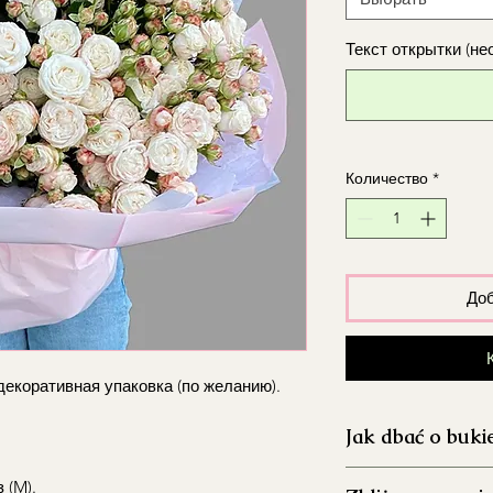
Текст открытки (не
Количество
*
Доб
 декоративная упаковка (по желанию).
Jak dbać o buki
Dokładnie umyj 
 (M).