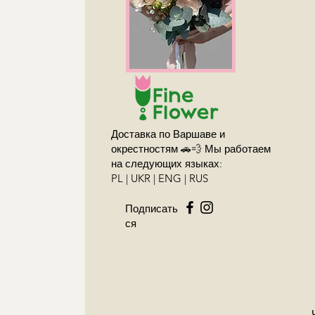
Доставка по Варшаве и
окрестностям 🚗💨 Мы работаем
на следующих языках:
PL | UKR | ENG | RUS
Подписать
ся