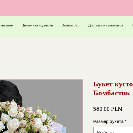
 магазин
Цветочная подписка
Заказы B2B
Доставка и самовывоз
Букет куст
Бомбастик
Цен
580,00 PLN
Размер букета
*
Выбрать