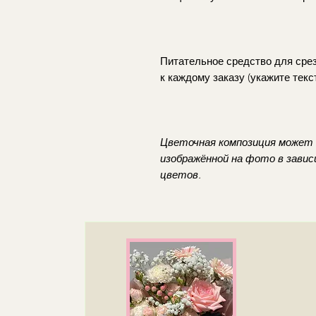
Питательное средство для сре
к каждому заказу (укажите текст
Цветочная композиция может
изображённой на фото в зави
цветов.