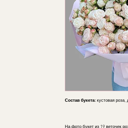
Состав букета:
кустовая роза,
На фото букет из 19 веточек роз