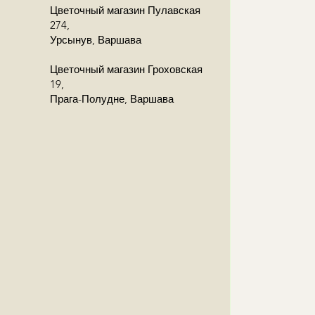
towy odbiorcy w zamówieniu, a
Цветочный магазин Пулавская
ę z odbiorcą!
274,
Урсынув, Варшава
Цветочный магазин Гроховская
19,
Прага-Полудне, Варшава