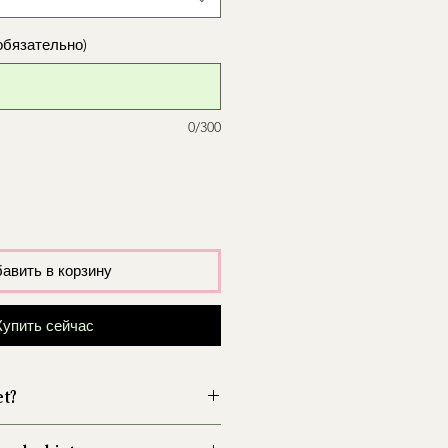
обязательно)
0/300
авить в корзину
Купить сейчас
et?
wazon przed włożeniem kwiatów,