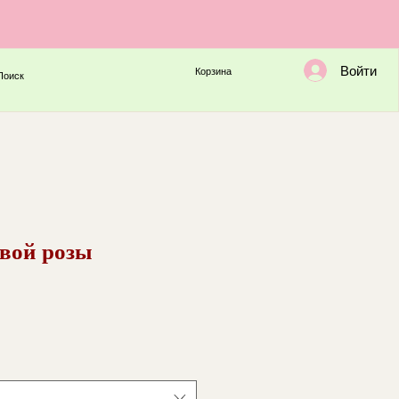
Войти
Корзина
Поиск
овой розы
а