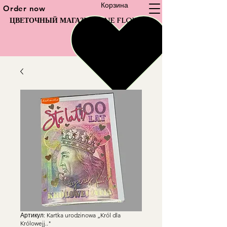
Корзина
Order now
ЦВЕТОЧНЫЙ МАГАЗИН FINE FLOWER
Артикул: Kartka urodzinowa „Król dla
Królowejj.."