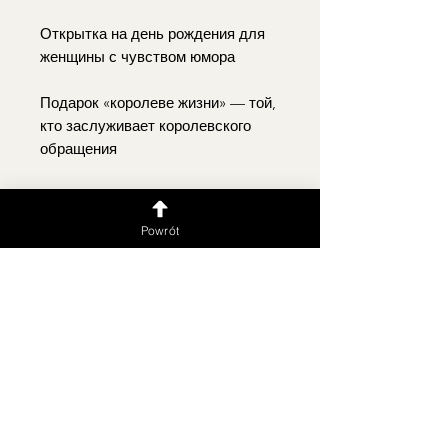
Открытка на день рождения для
женщины с чувством юмора
Подарок «королеве жизни» — той,
кто заслуживает королевского
обращения
Открытка на 30-ю, 40-ю, 50-ю или
любую другую годовщину — без
Powrót
возрастных ограничений