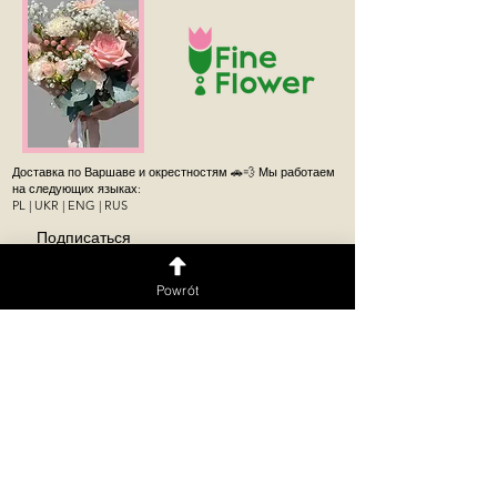
Доставка по Варшаве и окрестностям 🚗💨 Мы работаем
на следующих языках:
PL | UKR | ENG | RUS
Подписаться
Powrót
веточный магазин
Цветочный автомат
работает
круглосуточно.
Цветочный магазин
Пулавская 176/178
Пулавская 274,
Магазин,
Урсынув, Варшава
Мокотув, Варшава