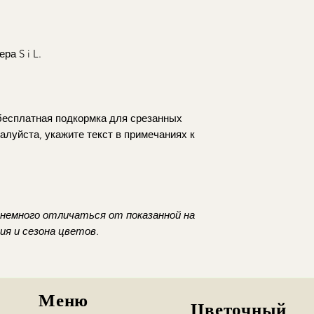
Napełnij wazon 
Realizujemy dosta
wysokości.
Koszt dostawy p
Usuń liście znaj
godzinach 10:30-
aby zachować jej 
ра S i L.
Warszawa i okol
Co 2–3 dni przyc
Dostawa poza go
pod skosem, co u
wcześniejszym us
Regularnie wymie
opłatą
gdy stanie się mę
*zamowienia z dost
 бесплатная подкормка для срезанных
Ustaw bukiet z d
Mokotowie
алуйста, укажите текст в примечаниях к
intensywnego sło
owoców.
Możliwy jest równie
Na bieżąco usuwaj
Mokotów
(Puławs
zapobiec rozwojo
22:00/pt-ndz 10:
całego bukietu.
Wola
(Młynarska
немного отличаться от показанной на
Chcesz zamówić dost
я и сезона цветов.
dokładnego adresu 
Podaj numer kontak
my skontaktujemy si
Меню
Цветочный