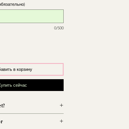
обязательно)
0/500
авить в корзину
Купить сейчас
et?
wazon przed włożeniem kwiatów,
ór
zwój bakterii.