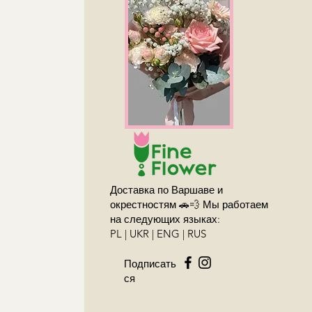
Доставка по Варшаве и
окрестностям 🚗💨 Мы работаем
на следующих языках:
PL | UKR | ENG | RUS
Подписать
ся