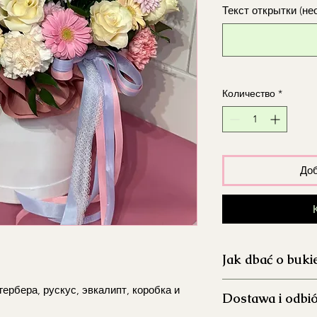
Текст открытки (не
Количество
*
Доб
Jak dbać o buki
Dokładnie umyj 
гербера, рускус, эвкалипт, коробка и
Dostawa i odbi
aby ograniczyć ro