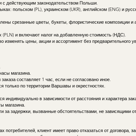
ии с действующим законодательством Польши.
ах: польском (PL), украинском (UKR), английском (ENG) и русск
лены срезанные цветы, букеты, флористические композиции и 
 (PLN) и включают налог на добавленную стоимость (НДС).
во изменять цены, акции и ассортимент без предварительного у
.
часы магазина.
аказа составляет 1 час, если не согласовано иное.
я только по территории Варшавы и окрестностях.
я индивидуально в зависимости от расстояния и характера зак
ы магазина.
ти за задержки, вызванные обстоятельствами, не зависящими от
ах потребителей, клиент имеет право отказаться от договора, з