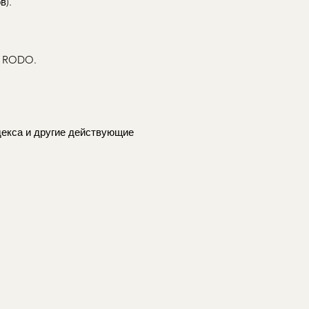
в).
и RODO.
декса и другие действующие