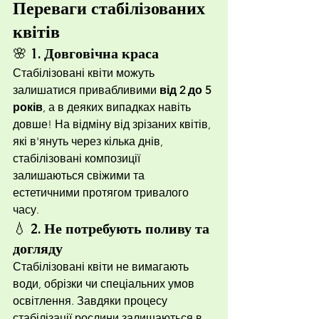
Переваги стабілізованих 
квітів
🌸 
1. Довговічна краса
Стабілізовані квіти можуть 
залишатися привабливими 
від 2 до 5 
років
, а в деяких випадках навіть 
довше! На відміну від зрізаних квітів, 
які в'януть через кілька днів, 
стабілізовані композиції 
залишаються свіжими та 
естетичними протягом тривалого 
часу.
💧 
2. Не потребують поливу та 
догляду
Стабілізовані квіти не вимагають 
води, обрізки чи спеціальних умов 
освітлення. Завдяки процесу 
стабілізації рослини залишаються в 