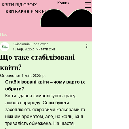
Кошик
КВІТИ ВІД СВОЇХ
КВІТКАРНЯ FINE FLOWER
Пост
Kwiaciarnia Fine flower
15 бер. 2025 р.
Читати 2 хв
Що таке стабілізовані
квіти?
Оновлено:
1 квіт. 2025 р.
Стабілізовані квіти – чому варто їх 
обрати?
Квіти здавна символізують красу, 
любов і природу. Свіжі букети 
захоплюють яскравими кольорами та 
ніжним ароматом, але, на жаль, їхня 
тривалість обмежена. На щастя, 