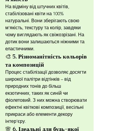
На відміну від штучних квітів, 
стабілізовані квіти на 100% 
натуральні. Вони зберігають свою 
м'якість, текстуру та колір, завдяки 
чому виглядають як свіжозрізані. На 
дотик вони залишаються ніжними та 
еластичними.
🎨 
5. Різноманітність кольорів 
та композицій
Процес стабілізації дозволяє досягти 
широкої палітри відтінків – від 
природних тонів до більш 
екзотичних, таких як синій чи 
фіолетовий. З них можна створювати 
ефектні квіткові композиції, весільні 
прикраси або елементи декору 
інтер'єру.
🌸 
6. Ідеальні для будь-якої 