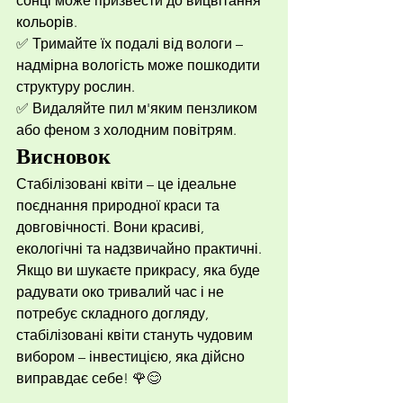
сонці може призвести до вицвітання 
кольорів.
✅ Тримайте їх подалі від вологи – 
надмірна вологість може пошкодити 
структуру рослин.
✅ Видаляйте пил м'яким пензликом 
або феном з холодним повітрям.
Висновок
Стабілізовані квіти – це ідеальне 
поєднання природної краси та 
довговічності. Вони красиві, 
екологічні та надзвичайно практичні. 
Якщо ви шукаєте прикрасу, яка буде 
радувати око тривалий час і не 
потребує складного догляду, 
стабілізовані квіти стануть чудовим 
вибором – інвестицією, яка дійсно 
виправдає себе! 🌹😊