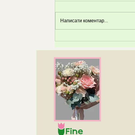
Написати коментар...
🌸 Магія польових квітів —
природна краса в букеті