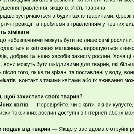
ушення травлення, якщо їх з'їсть тварина.
рідше зустрічаються в будинках із тваринами, фрезії
ргічні реакції та проблеми з травленням у певних вид
ть хімікати
що небезпечними можуть бути не лише самі рослини. 
 продаються в квіткових магазинах, вирощуються з ви
дів, добрив та інших засобів захисту рослин. Хоча ці х
, вони можуть бути шкідливими для тварин, які більш
ь після того, як квіти зрізані та поставлені у воду, во
імікатів. Контакт з такими квітами або їх вживання мо
, щоб захистити своїх тварин?
йних квітів
 — Перевіряйте, чи є квіти, які ви купуєте
иски токсичних рослин доступні в Інтернеті або їх мо
и подалі від тварин
 — Якщо у вас вдома є отруйні р