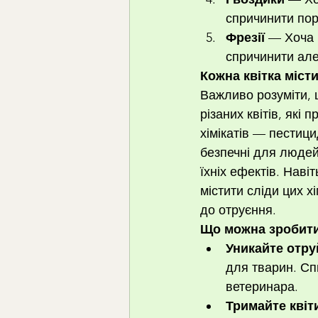
спричинити пор
Фрезії
 — Хоча 
спричинити але
Кожна квітка місти
Важливо розуміти, 
різаних квітів, які
хімікатів — пестици
безпечні для людей
їхніх ефектів. Навіт
містити сліди цих х
до отруєння.
Що можна зробити
Уникайте отру
для тварин. Сп
ветеринара.
Тримайте квіт