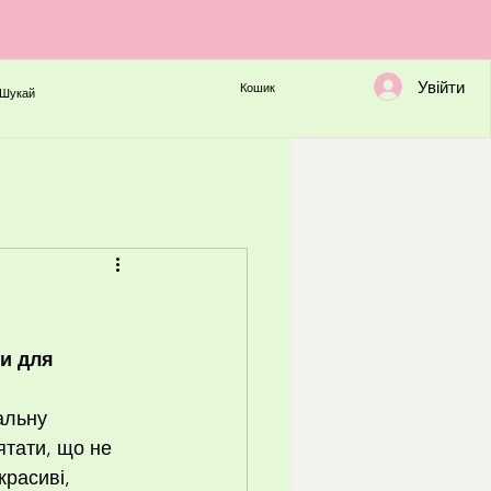
Увійти
Кошик
Шукай
и для 
альну 
ятати, що не 
красиві, 