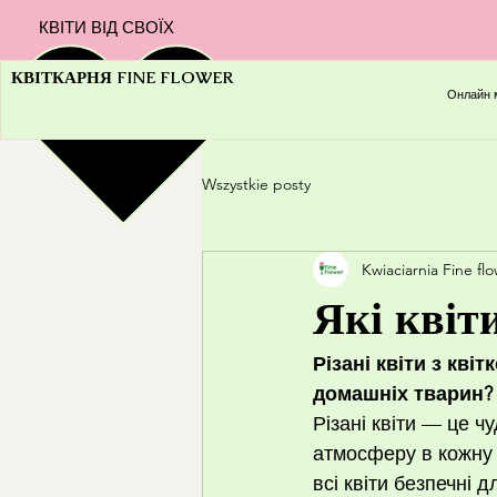
КВІТИ ВІД СВОЇХ
КВІТКАРНЯ FINE FLOWER
Онлайн 
Wszystkie posty
Kwiaciarnia Fine fl
Які квіт
Різані квіти з кві
домашніх тварин?
Різані квіти — це ч
атмосферу в кожну 
всі квіти безпечні 