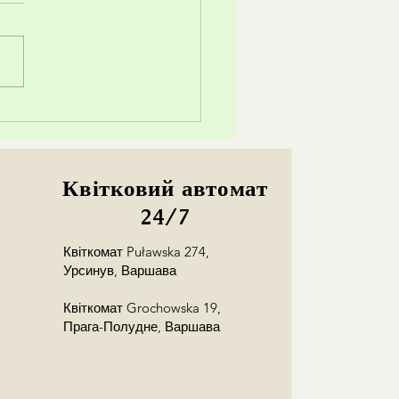
аке стабілізовані квіти?
Квітковий автомат
24/7
Квіткомат Puławska 274,
Урсинув, Варшава
Квіткомат Grochowska 19,
Прага-Полудне, Варшава