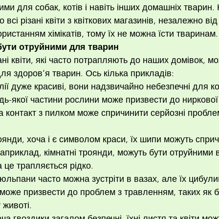
ми для собак, котів і навіть інших домашніх тварин. К
всі різані квіти з квіткових магазинів, незалежно від 
ристанням хімікатів, тому їх не можна їсти тваринам.
 бути отруйними для тварин
ані квіти, які часто потрапляють до наших домівок, мо
ля здоров’я тварин. Ось кілька прикладів:
лії дуже красиві, вони надзвичайно небезпечні для кот
ь-якої частини рослини може призвести до ниркової
 а контакт з пилком може спричинити серйозні проблем
янди, хоча і є символом краси, їх шипи можуть сприч
наприклад, кімнатні троянди, можуть бути отруйними 
а це трапляється рідко.
юльпани часто можна зустріти в вазах, але їх цибулин
може призвести до проблем з травленням, таких як б
 животі.
ча гвоздики загалом безпечні, їхні листя та квіти мож