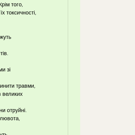
рім того, 
їх токсичності, 
жуть 
ів. 
 
и зі 
инити травми, 
в великих 
и отруйні. 
лювота, 
уть 