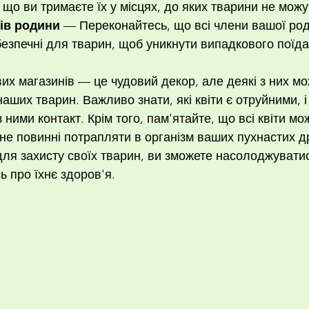
що ви тримаєте їх у місцях, до яких тварини не можу
ів родини
 — Переконайтесь, що всі члени вашої род
безпечні для тварин, щоб уникнути випадкового поїда
кових магазинів — це чудовий декор, але деякі з них мо
ших тварин. Важливо знати, які квіти є отруйними, і 
ними контакт. Крім того, пам'ятайте, що всі квіти мож
і не повинні потрапляти в організм ваших пухнастих др
ля захисту своїх тварин, ви зможете насолоджувати
сь про їхнє здоров'я.