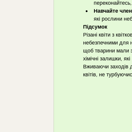
переконайтесь, 
Навчайте член
які рослини не
Підсумок
Різані квіти з квіт
небезпечними для на
щоб тварини мали з 
хімічні залишки, як
Вживаючи заходів д
квітів, не турбуючи