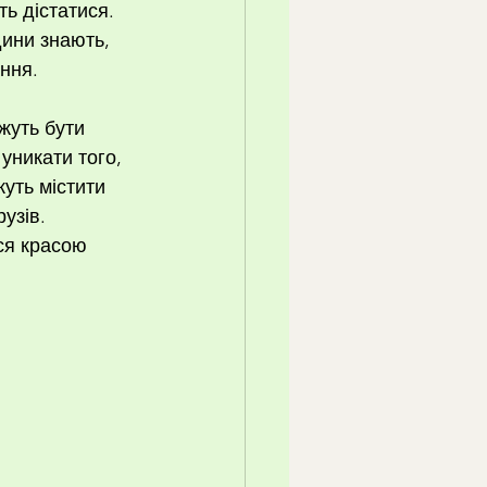
ть дістатися.
ини знають, 
ння.
жуть бути 
уникати того, 
уть містити 
узів. 
ся красою 