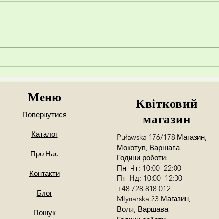
Що т
Секрети Флористики: Як
Створювати Захоплюючі
Букети?
Меню
Квітковий
Повернутися
магазин
Каталог
Puławska 176/178 Магазин,
Мокотув, Варшава
Про Нас
Години роботи:
Пн–Чт: 10:00–22:00
Контакти
Пт–Нд: 10:00–12:00
+48 728 818 012
Блог
Młynarska 23 Магазин,
Воля, Варшава
Пошук