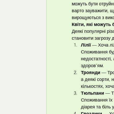
можуть бути отруйни
варто зауважити, що 
вирощуються з вико
Квіти, які можуть
Деякі популярні різ
становити загрозу д
Лілії
 — Хоча лі
Споживання буд
недостатності,
здоров'ям.
Троянди
 — Тро
а деякі сорти, 
кількостях, хоч
Тюльпани
 — Т
Споживання їх 
діарея та біль у
Гвоздики
 — Хо