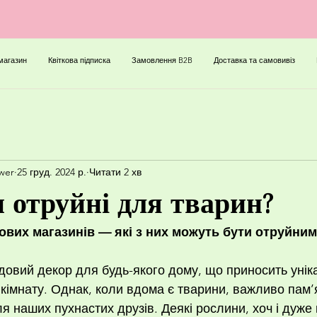
магазин
Квіткова підписка
Замовлення B2B
Доставка та самовивіз
ower
25 груд. 2024 р.
Читати 2 хв
и отруйні для тварин?
ткових магазинів — які з них можуть бути отруйним
удовий декор для будь-якого дому, що приносить унік
кімнату. Однак, коли вдома є тварини, важливо пам’
для наших пухнастих друзів. Деякі рослини, хоч і дуже 