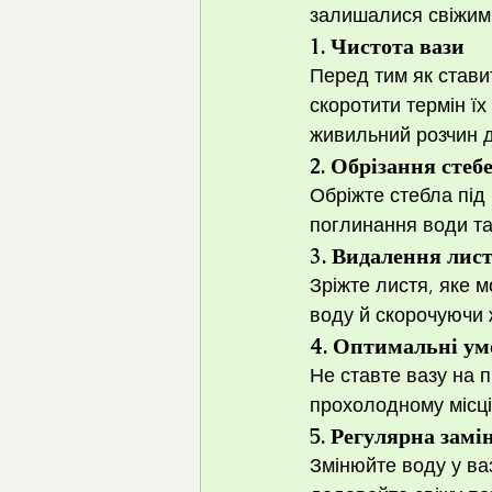
залишалися свіжими
1. 
Чистота вази
Перед тим як ставит
скоротити термін їх
живильний розчин д
2. 
Обрізання стеб
Обріжте стебла під
поглинання води та
3. 
Видалення лис
Зріжте листя, яке 
воду й скорочуючи ж
4. 
Оптимальні умо
Не ставте вазу на п
прохолодному місці
5. 
Регулярна замі
Змінюйте воду у ваз