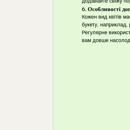
додавайте свіжу по
6. 
Особливості дог
Кожен вид квітів ма
букету, наприклад,
Регулярне викорис
вам довше насолодж