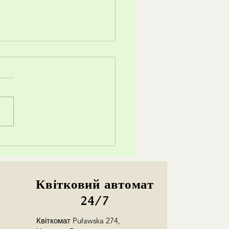
аке стабілізовані квіти?
Квітковий автомат
24/7
Квіткомат Puławska 274,