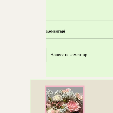
Коментарі
Написати коментар...
🌸 Магія польових квітів —
природна краса в букеті