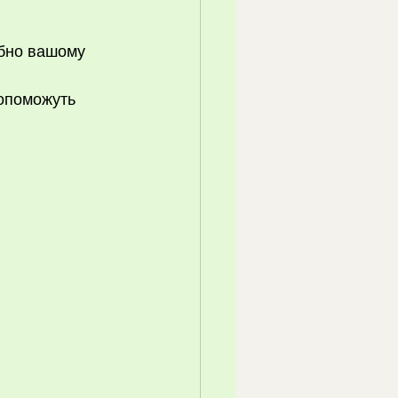
ібно вашому 
опоможуть 