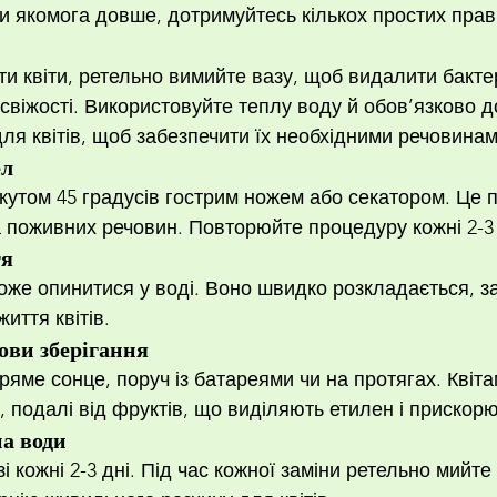
 якомога довше, дотримуйтесь кількох простих прав
и квіти, ретельно вимийте вазу, щоб видалити бактері
 свіжості. Використовуйте теплу воду й обов’язково 
ля квітів, щоб забезпечити їх необхідними речовинам
ел
 кутом 45 градусів гострим ножем або секатором. Це 
 поживних речовин. Повторюйте процедуру кожні 2-3 
тя
може опинитися у воді. Воно швидко розкладається, 
иття квітів.
ви зберігання
ряме сонце, поруч із батареями чи на протягах. Квіт
, подалі від фруктів, що виділяють етилен і прискор
на води
і кожні 2-3 дні. Під час кожної заміни ретельно мийте 