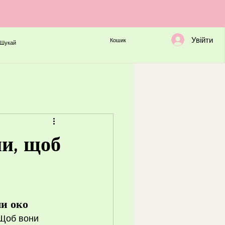
Увійти
Кошик
Шукай
ми, щоб
ли око
 Щоб вони 