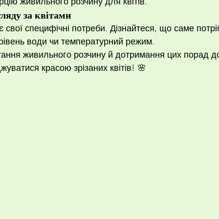
рцію живильного розчину для квітів.
ляду за квітами
є свої специфічні потреби. Дізнайтеся, що саме потр
 рівень води чи температурний режим.
тання живильного розчину й дотримання цих порад д
уватися красою зрізаних квітів! 🌸