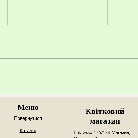
Що т
Секрети Флористики: Як
Створювати Захоплюючі
Букети?
Меню
Квітковий
Повернутися
магазин
Каталог
Puławska 176/178 Магазин,