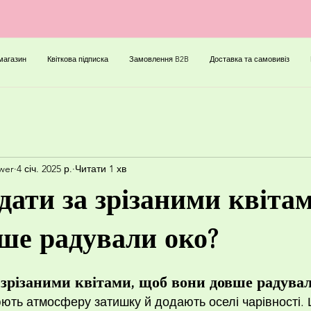
магазин
Квіткова підписка
Замовлення B2B
Доставка та самовивіз
ower
4 січ. 2025 р.
Читати 1 хв
дати за зрізаними квіта
ше радували око?
 зрізаними квітами, щоб вони довше радува
рюють атмосферу затишку й додають оселі чарівності.