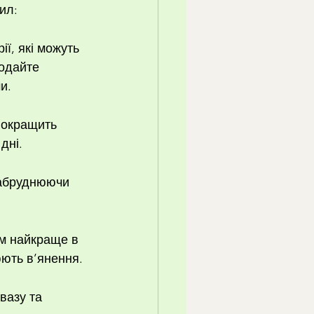
ил:
ї, які можуть 
додайте 
и.
покращить 
дні.
забруднюючи 
ам найкраще в 
юють в’янення.
вазу та 