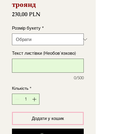
троянд
Ціна
230,00 PLN
Розмір букету
*
Текст листівки (Необов'язково)
0/500
Кількість
*
Додати у кошик