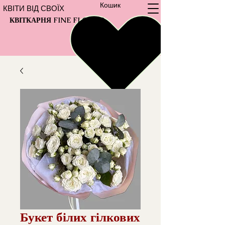
Кошик
КВІТИ ВІД СВОЇХ
КВІТКАРНЯ FINE FLOWER
Букет білих гілкових