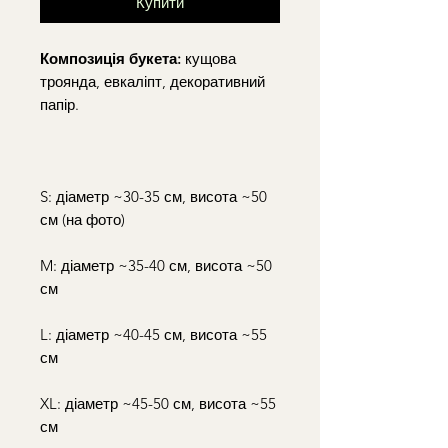
Купити
Композиція букета:
кущова
троянда, евкаліпт, декоративний
папір.
S: діаметр ~30-35 см, висота ~50
см (на фото)
M: діаметр ~35-40 см, висота ~50
см
L: діаметр ~40-45 см, висота ~55
см
XL: діаметр ~45-50 см, висота ~55
см