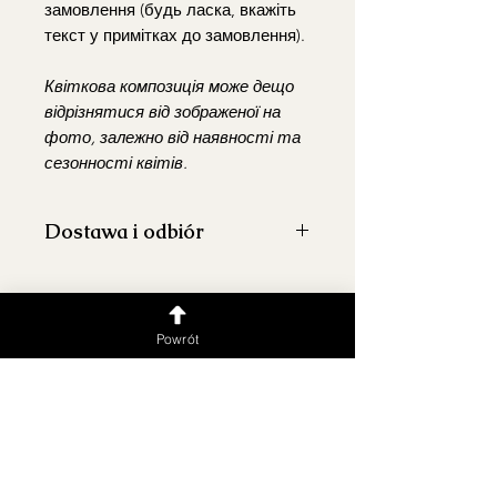
замовлення (будь ласка, вкажіть
текст у примітках до замовлення).
Квіткова композиція може дещо
відрізнятися від зображеної на
фото, залежно від наявності та
сезонності квітів.
Dostawa i odbiór
Realizujemy dostawę
na terenie
Warszawy
i okolic.
Koszt dostawy po Warszawie do
Powrót
10 km – 30 PLN w godzinach
10:30-20:00
Warszawa i okolice >10 km
(+3,50 PLN/km)
Dostawa poza godzinami (
24/7
)
możliwa po wcześniejszym
ustaleniu i wiąże się z dodatkową