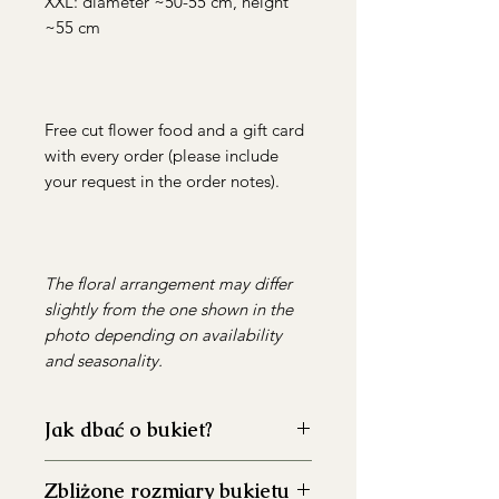
XXL: diameter ~50-55 cm, height
~55 cm
Free cut flower food and a gift card
with every order (please include
your request in the order notes).
The floral arrangement may differ
slightly from the one shown in the
photo depending on availability
and seasonality.
Jak dbać o bukiet?
Dokładnie umyj wazon przed
Zbliżone rozmiary bukietu
włożeniem kwiatów, aby