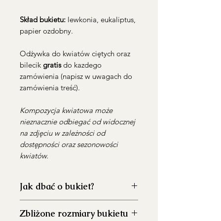
Skład bukietu:
lewkonia, eukaliptus,
papier ozdobny.
Odżywka do kwiatów ciętych oraz
bilecik
gratis
do kazdego
zamówienia (napisz w uwagach do
zamówienia treść).
Kompozycja kwiatowa może
nieznacznie odbiegać od widocznej
na zdjęciu w zależności od
dostępności oraz sezonowości
kwiatów.
Jak dbać o bukiet?
Zbliżone rozmiary bukietu
Dokładnie umyj wazon przed