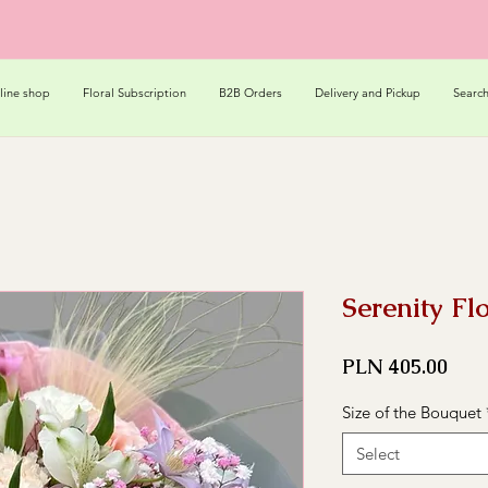
line shop
Floral Subscription
B2B Orders
Delivery and Pickup
Searc
Serenity F
Pric
PLN 405.00
Size of the Bouquet
Select