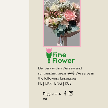
Delivery within Warsaw and
surrounding areas 🚗💨 We serve in
the following languages:
PL | UKR | ENG | RUS
Подписать
ся