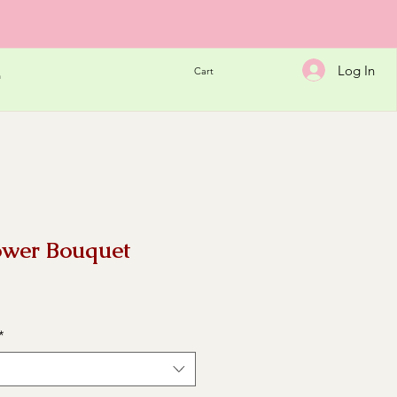
Log In
Cart
h
lower Bouquet
e
*