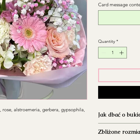
Card message conten
Quantity
*
 rose, alstroemeria, gerbera, gypsophila,
Jak dbać o buki
Dokładnie umyj 
Zbliżone rozmia
aby ograniczyć ro