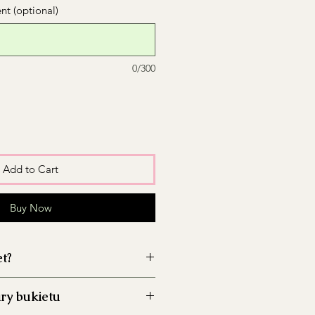
t (optional)
0/300
Add to Cart
Buy Now
et?
wazon przed włożeniem kwiatów,
ry bukietu
zwój bakterii.