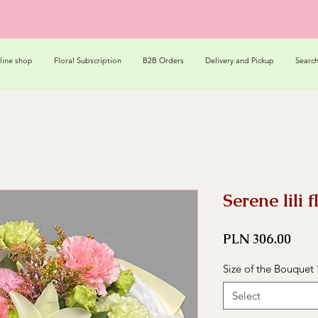
line shop
Floral Subscription
B2B Orders
Delivery and Pickup
Searc
Serene lili
Pric
PLN 306.00
Size of the Bouquet
Select