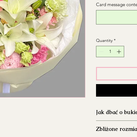
Card message conten
Quantity
*
Jak dbać o buki
Dokładnie umyj 
Zbliżone rozmia
aby ograniczyć ro