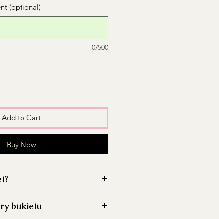
t (optional)
0/500
Add to Cart
Buy Now
et?
wazon przed włożeniem kwiatów,
ry bukietu
zwój bakterii.