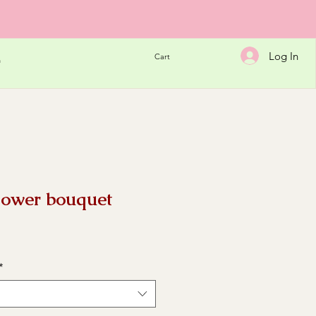
Log In
Cart
h
 flower bouquet
e
*