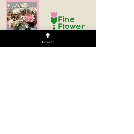
Powrót
Delivery within Warsaw and surrounding areas 🚗💨 We
serve in the following languages:
PL | UKR | ENG | RUS
Подписаться
Flower shop
Flower machine 24/7
Flower Shop
Puławska 176/178 Store,
Puławska 274,
Mokotów, Warsaw
Ursynów, Warsaw
Opening Hours:
Mon–Thu: 10:00 AM–
Flower Shop
10:00 PM