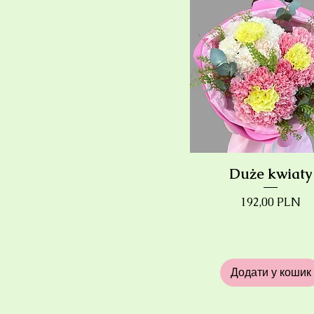
151
Середній
301
Duże kwiaty
Ціна
192,00 PLN
Додати у кошик