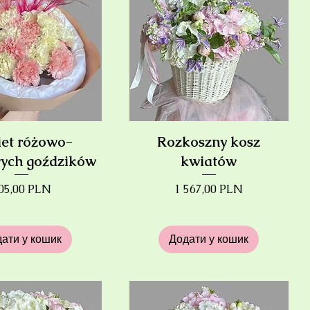
et różowo-
Rozkoszny kosz
ych goździków
kwiatów
іна
Ціна
05,00 PLN
1 567,00 PLN
ати у кошик
Додати у кошик