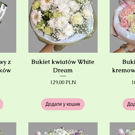
wy z
Bukiet kwiatów White
Buki
ików
Dream
kremow
Ціна
Ц
129,00 PLN
1
Додати у кошик
Дод