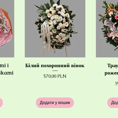
mi i
Білий похоронний вінок
Тра
ikami
роже
Ціна
570,00 PLN
Ц
3
Додати у кошик
Дод