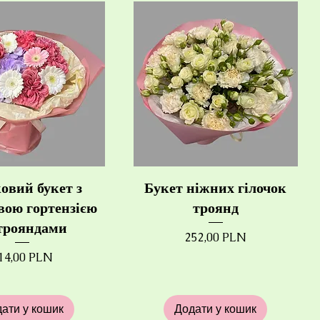
овий букет з
Букет ніжних гілочок
вою гортензією
троянд
трояндами
Ціна
252,00 PLN
іна
14,00 PLN
ати у кошик
Додати у кошик