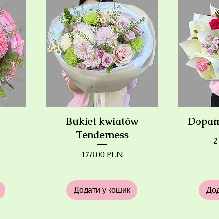
Bukiet kwiatów
Dopam
Tenderness
Ц
2
Ціна
178,00 PLN
Додати у кошик
Дод