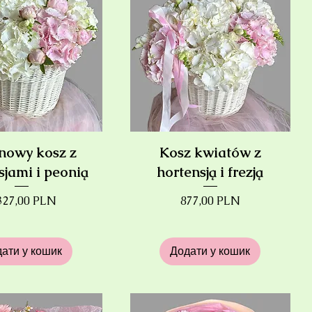
nowy kosz z
Kosz kwiatów z
sjami i peonią
hortensją i frezją
на
Ціна
327,00 PLN
877,00 PLN
ати у кошик
Додати у кошик