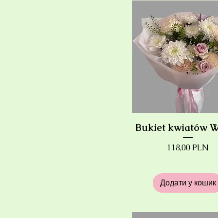
Bukiet kwiatów 
Ціна
118,00 PLN
Додати у кошик