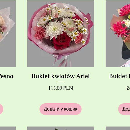
Wesna
Bukiet kwiatów Ariel
Bukiet
Ціна
Ц
113,00 PLN
2
Додати у кошик
Дод