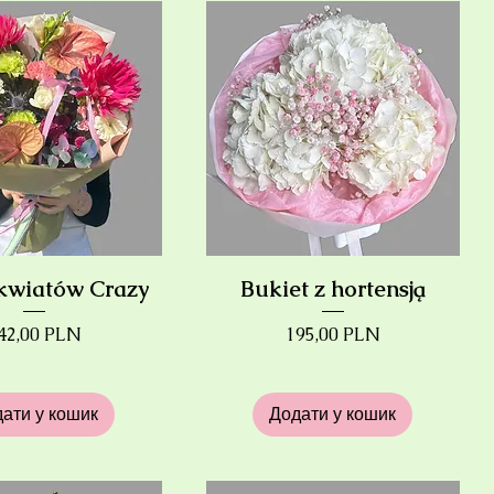
 kwiatów Crazy
Bukiet z hortensją
іна
Ціна
42,00 PLN
195,00 PLN
ати у кошик
Додати у кошик