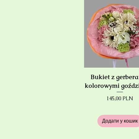
Bukiet z gerbera
kolorowymi goźdz
Ціна
145,00 PLN
Додати у кошик