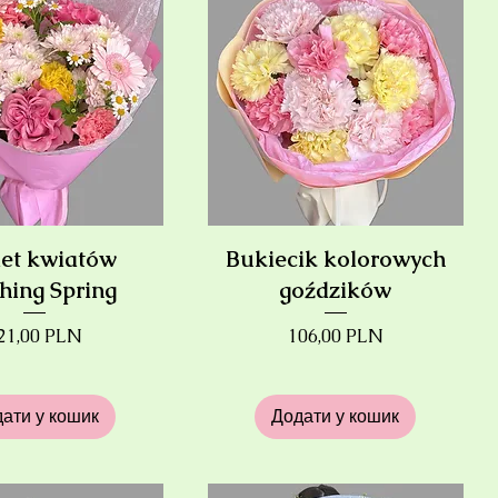
et kwiatów
Bukiecik kolorowych
hing Spring
goździków
іна
Ціна
21,00 PLN
106,00 PLN
ати у кошик
Додати у кошик