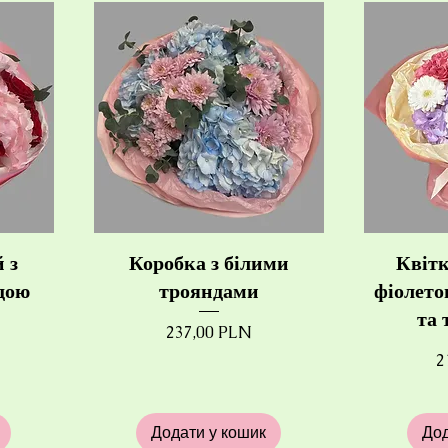
 з
Коробка з білими
Квітк
дою
трояндами
фіолето
та 
Ціна
237,00 PLN
Ц
2
Додати у кошик
Дод