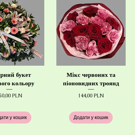
урний букет
Мікс червоних та
вого кольору
піоновидних троянд
іна
Ціна
50,00 PLN
144,00 PLN
ати у кошик
Додати у кошик