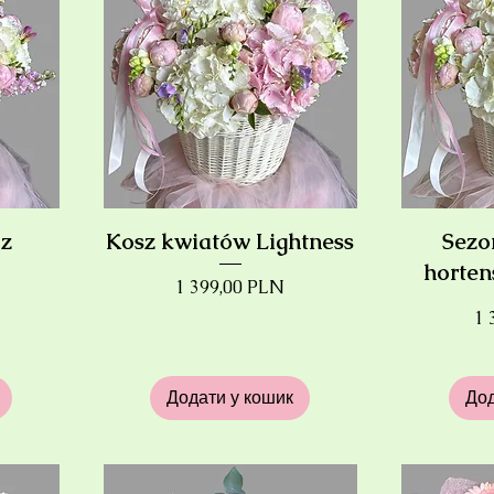
 z
Kosz kwiatów Lightness
Sezo
horten
Ціна
1 399,00 PLN
Ці
1 
Додати у кошик
Дод