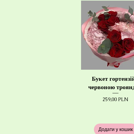
Букет гортензій
червоною троян
Ціна
259,00 PLN
Додати у кошик