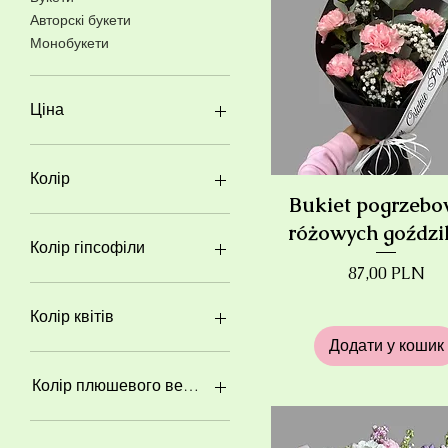
Авторскі букети
Монобукети
Ціна
13 PLN
2 064 PLN
Колір
Bukiet pogrzebo
różowych goźdz
Колір гіпсофіли
Ціна
87,00 PLN
Колір квітів
Додати у кошик
Колір плюшевого ведмедика