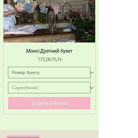
Моно/Дуетний букет
Ціна
175,00 PLN
Додати у кошик