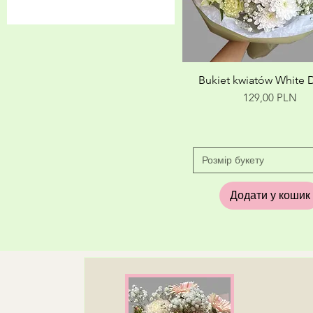
L
M
S
XL
XXL
Швидкий перегля
Bukiet kwiatów White
Ціна
129,00 PLN
Розмір букету
Додати у кошик