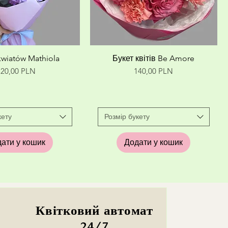
кий перегляд
Швидкий перегляд
kwiatów Mathiola
Букет квітів Be Amore
іна
Ціна
120,00 PLN
140,00 PLN
кету
Розмір букету
ати у кошик
Додати у кошик
Квітковий автомат
24/7