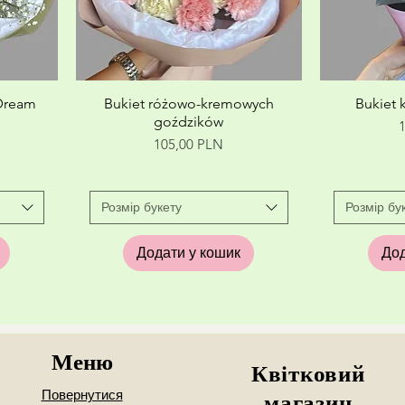
д
Швидкий перегляд
Швид
 Dream
Bukiet różowo-kremowych
Bukiet 
goździków
Ц
Ціна
105,00 PLN
Розмір букету
Розмір бу
Додати у кошик
Дод
Меню
Квітковий
Повернутися
магазин