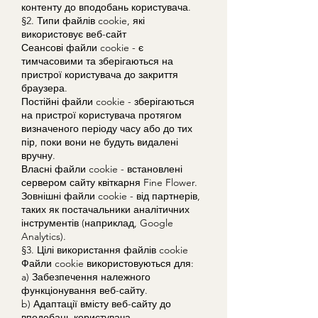
контенту до вподобань користувача.
§2. Типи файлів cookie, які
використовує веб-сайт
Сеансові файли cookie - є
тимчасовими та зберігаються на
пристрої користувача до закриття
браузера.
Постійні файли cookie - зберігаються
на пристрої користувача протягом
визначеного періоду часу або до тих
пір, поки вони не будуть видалені
вручну.
Власні файли cookie - встановлені
сервером сайту квіткарня Fine Flower.
Зовнішні файли cookie - від партнерів,
таких як постачальники аналітичних
інструментів (наприклад, Google
Analytics).
§3. Цілі використання файлів cookie
Файли cookie використовуються для:
a) Забезпечення належного
функціонування веб-сайту.
b) Адаптації вмісту веб-сайту до
вподобань користувача.