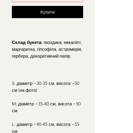
Купити
Склад букета:
гвоздика, евкаліпт,
маргаритка, гіпсофіла, астромерія,
гербера, декоративний папір.
S: діаметр ~30-35 см, висота ~50
см (на фото)
M: діаметр ~35-40 см, висота ~50
см
L: діаметр ~40-45 см, висота ~55
см