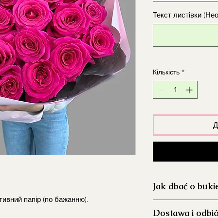
Текст листівки (Не
Кількість
*
Д
Jak dbać o buki
ивний папір (по бажанню).
Dokładnie umyj 
Dostawa i odbi
aby ograniczyć ro