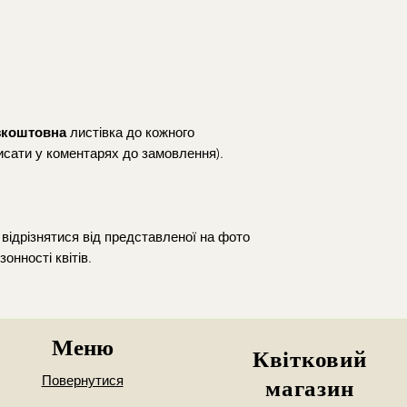
Napełnij wazon 
Realizujemy dosta
wysokości.
Koszt dostawy p
Usuń liście znaj
godzinach 10:30-
aby zachować jej 
Warszawa i okol
Co 2–3 dni przyc
Dostawa poza go
pod skosem, co u
wcześniejszym us
зкоштовна
листівка до кожного
Regularnie wymie
opłatą
исати у коментарях до замовлення).
gdy stanie się mę
*zamowienia z dost
Ustaw bukiet z d
Mokotowie
intensywnego sło
owoców.
Możliwy jest równie
Na bieżąco usuwaj
відрізнятися від представленої на фото
Mokotów
(Puławs
zapobiec rozwojo
зонності квітів.
22:00/pt-ndz 10:
całego bukietu.
Wola
(Młynarska
Chcesz zamówić dost
dokładnego adresu 
Меню
Podaj numer kontak
Квітковий
my skontaktujemy si
Повернутися
магазин