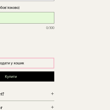
обов'язково)
0/300
одати у кошик
Купити
et?
wazon przed włożeniem kwiatów,
ór
zwój bakterii.