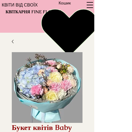
Кошик
КВІТИ ВІД СВОЇХ
КВІТКАРНЯ FINE FLOWER
Букет квітів Baby