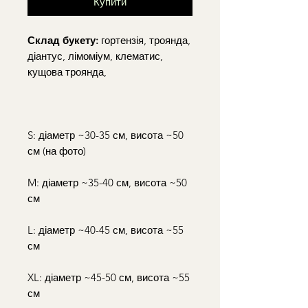
Купити
Склад букету:
гортензія, троянда,
діантус, лімоміум, клематис,
кущова троянда,
S: діаметр ~30-35 см, висота ~50
см (на фото)
M: діаметр ~35-40 см, висота ~50
см
L: діаметр ~40-45 см, висота ~55
см
XL: діаметр ~45-50 см, висота ~55
см