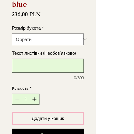
blue
Ціна
236,00 PLN
Розмір букета
*
Текст листівки (Необов'язково)
0/300
Кількість
*
Додати у кошик