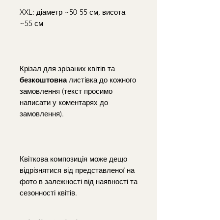
XXL: діаметр ~50-55 см, висота
~55 см
Крізал для зрізаних квітів та
безкоштовна
листівка до кожного
замовлення (текст просимо
написати у коментарях до
замовлення).
Квіткова композиція може дещо
відрізнятися від представленої на
фото в залежності від наявності та
сезонності квітів.