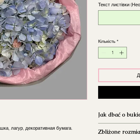
Текст листівки (Не
Кількість
*
Д
Jak dbać o buki
Dokładnie umyj 
шка, лагур, декоративная бумага.
Zbliżone rozmia
aby ograniczyć ro