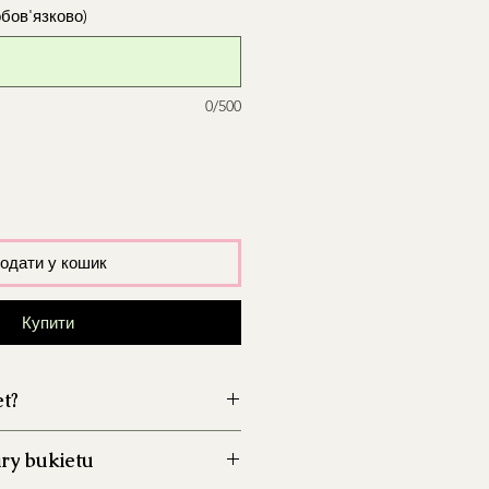
обов'язково)
0/500
одати у кошик
Купити
et?
wazon przed włożeniem kwiatów,
ry bukietu
zwój bakterii.