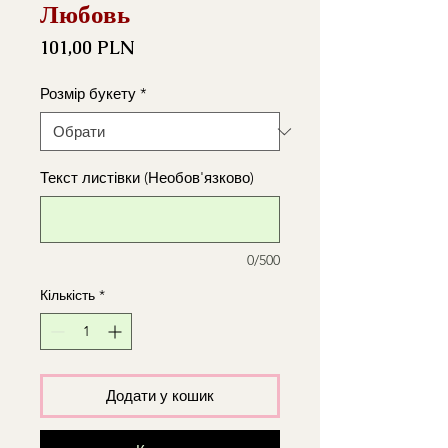
Любовь
Ціна
101,00 PLN
Розмір букету
*
Текст листівки (Необов'язково)
0/500
Кількість
*
Додати у кошик