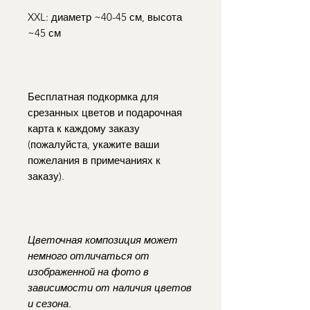
XXL: диаметр ~40-45 см, высота
~45 см
Бесплатная подкормка для
срезанных цветов и подарочная
карта к каждому заказу
(пожалуйста, укажите ваши
пожелания в примечаниях к
заказу).
Цветочная композиция может
немного отличаться от
изображенной на фото в
зависимости от наличия цветов
и сезона.