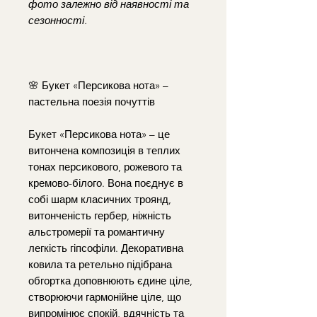
фото залежно від наявності та
сезонності.
🌸 Букет «Персикова нота» –
пастельна поезія почуттів
Букет «Персикова нота» – це
витончена композиція в теплих
тонах персикового, рожевого та
кремово-білого. Вона поєднує в
собі шарм класичних троянд,
витонченість гербер, ніжність
альстромерії та романтичну
легкість гіпсофіли. Декоративна
ковила та ретельно підібрана
обгортка доповнюють єдине ціле,
створюючи гармонійне ціле, що
випромінює спокій, вдячність та