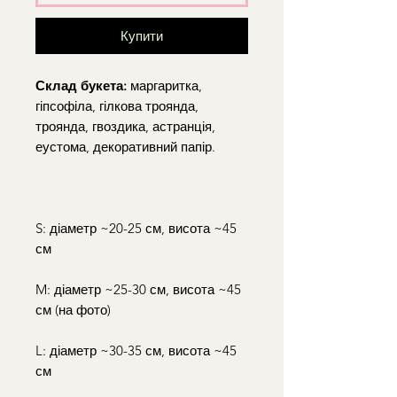
Купити
Склад букета:
маргаритка,
гіпсофіла, гілкова троянда,
троянда, гвоздика, астранція,
еустома, декоративний папір.​
S: діаметр ~20-25 см, висота ~45
см​
M: діаметр ~25-30 см, висота ~45
см (на фото)​
L: діаметр ~30-35 см, висота ~45
см​