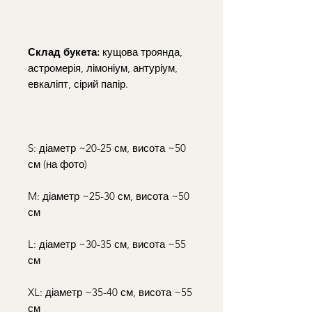
Склад букета:
кущова троянда,
астромерія, лімоніум, антуріум,
евкаліпт, сірий папір.
S: діаметр ~20-25 см, висота ~50
см (на фото)
M: діаметр ~25-30 см, висота ~50
см
L: діаметр ~30-35 см, висота ~55
см
XL: діаметр ~35-40 см, висота ~55
см