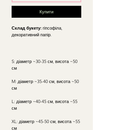
Купити
Склад букету:
гіпсофіла,
декоративний папір.
S: діаметр ~30-35 см, висота ~50
см
M: діаметр ~35-40 см, висота ~50
см
L: діаметр ~40-45 см, висота ~55
см
XL: діаметр ~45-50 см, висота ~55
см