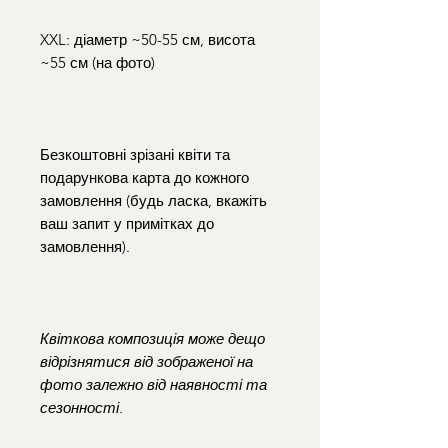
XXL: діаметр ~50-55 см, висота
~55 см (на фото)
Безкоштовні зрізані квіти та
подарункова карта до кожного
замовлення (будь ласка, вкажіть
ваш запит у примітках до
замовлення).
Квіткова композиція може дещо
відрізнятися від зображеної на
фото залежно від наявності та
сезонності.