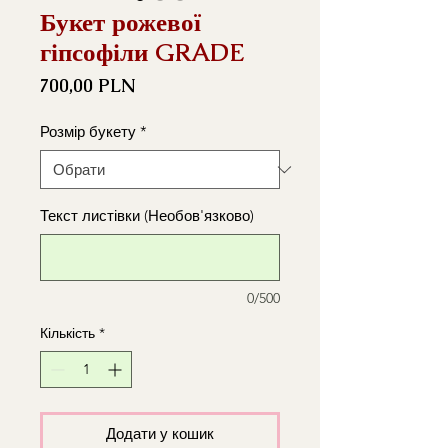
Букет рожевої
гіпсофіли GRADE
Ціна
700,00 PLN
Розмір букету
*
Текст листівки (Необов'язково)
0/500
Кількість
*
Додати у кошик