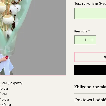
Текст листівки (Не
Кількість
*
Д
0 см (на фото)
Zbliżone rozmia
40 см
0 см
S: średnica ~20-25 
~40 см
Dostawa i odbi
M: średnica ~25-30
 ~40 см