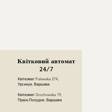
 cm, wysokość ~40 cm
wę
na terenie Warszawy
i okolic.
0 cm, wysokość ~40 cm
o Warszawie do 10 km – 30 PLN w
45 cm, wysokość ~40 cm
20:00
ice >10 km (+3,50 PLN/km)
dzinami (
24/7
) możliwa po
taleniu i wiąże się z dodatkową
awą wysyłamy z pracowni na
ż
odbiór osobisty
Квітковий автомат
ka 176/178 pn-czw 10:00-
24/7
00-23:00)
 23 pn-ndz 10:00-22:00)
Квіткомат Puławska 274,
awę kwiatów, ale nie znasz
Урсинув, Варшава
odbiorcy?
towy odbiorcy w zamówieniu, a
Квіткомат Grochowska 19,
ę z odbiorcą!
Прага-Полудне, Варшава