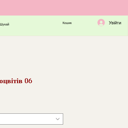
Увійти
Кошик
Шукай
хоцвітів 06