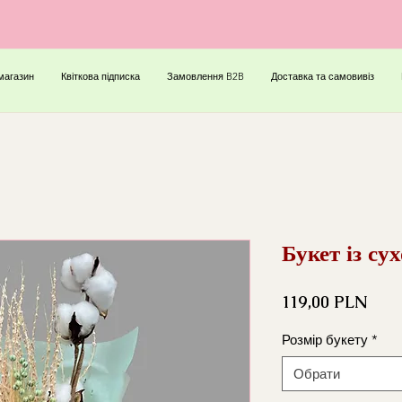
магазин
Квіткова підписка
Замовлення B2B
Доставка та самовивіз
Букет із су
Ціна
119,00 PLN
Розмір букету
*
Обрати