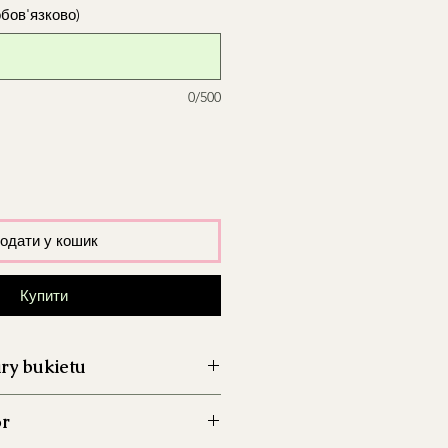
обов'язково)
0/500
одати у кошик
Купити
ry bukietu
cm, wysokość ~40 cm (na zdjęciu)
ór
 cm, wysokość ~40 cm