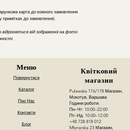
L: średnica ~30-35
Realizujemy dosta
XL: średnica ~35-4
Koszt dostawy p
одарункова карта до кожного замовлення
XXL: średnica ~40-
godzinach 10:30-
у примітках до замовлення).
Warszawa i okol
Dostawa poza go
 відрізнятися від зображеної на фото
wcześniejszym us
нності.
opłatą
*zamowienia z dost
Mokotowie
Меню
Możliwy jest równie
Квітковий
Mokotów
(Puławs
Повернутися
магазин
22:00/pt-ndz 10:
Wola
(Młynarska
Каталог
Puławska 176/178 Магазин,
Chcesz zamówić dost
Мокотув, Варшава
dokładnego adresu 
Про Нас
Години роботи:
Podaj numer kontak
Пн–Чт: 10:00–22:00
my skontaktujemy si
Контакти
Пт–Нд: 10:00–12:00
+48 728 818 012
Блог
Młynarska 23 Магазин,