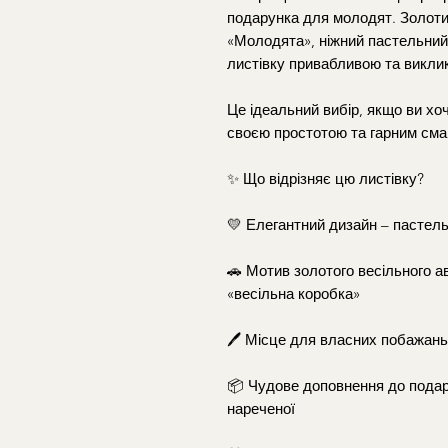
подарунка для молодят. Золоти
«Молодята», ніжний пастельний
листівку привабливою та викли
Це ідеальний вибір, якщо ви х
своєю простотою та гарним сма
✨ Що відрізняє цю листівку?
💛 Елегантний дизайн – пастельн
🚗 Мотив золотого весільного а
«весільна коробка»
🖊️ Місце для власних побажан
📦 Чудове доповнення до подар
нареченої