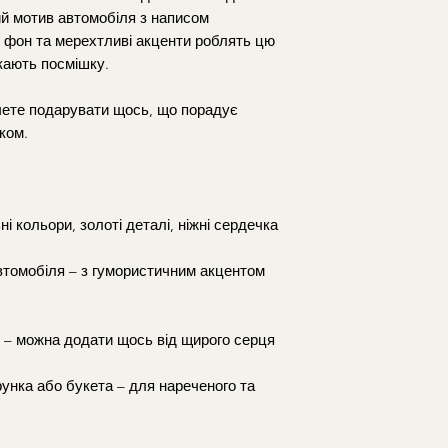
й мотив автомобіля з написом
 фон та мерехтливі акценти роблять цю
кають посмішку.
очете подарувати щось, що порадує
ком.
і кольори, золоті деталі, ніжні сердечка
втомобіля – з гумористичним акцентом
ь – можна додати щось від щирого серця
унка або букета – для нареченого та