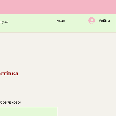
Увійти
Кошик
Шукай
стівка
обов'язково)