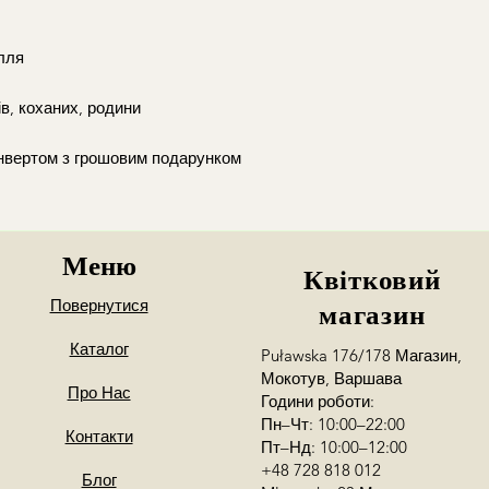
лля
ів, коханих, родини
онвертом з грошовим подарунком
Меню
Квітковий
Повернутися
магазин
Каталог
Puławska 176/178 Магазин,
Мокотув, Варшава
Про Нас
Години роботи:
Пн–Чт: 10:00–22:00
Контакти
Пт–Нд: 10:00–12:00
+48 728 818 012
Блог