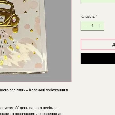
Кількість
*
Д
ашого весілля» – Класичні побажання в
 написом «У день вашого весілля –
расне та позачасове доповнення до