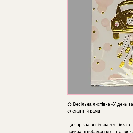
💍 Весільна листівка «У день в
елегантній рамці
Ця чарівна весільна листівка з
найкращі побажання» – це прек