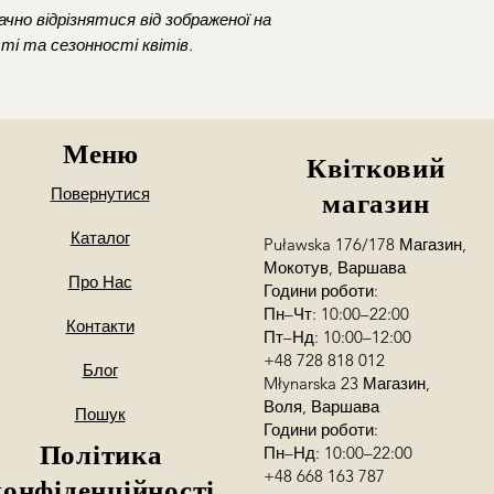
чно відрізнятися від зображеної на
ті та сезонності квітів.
Меню
Квітковий
Повернутися
магазин
Каталог
Puławska 176/178 Магазин,
Мокотув, Варшава
Про Нас
Години роботи:
Пн–Чт: 10:00–22:00
Контакти
Пт–Нд: 10:00–12:00
+48 728 818 012
Блог
Młynarska 23 Магазин,
Воля, Варшава
Пошук
Години роботи:
Політика
Пн–Нд: 10:00–22:00
+48 668 163 787
конфіденційності