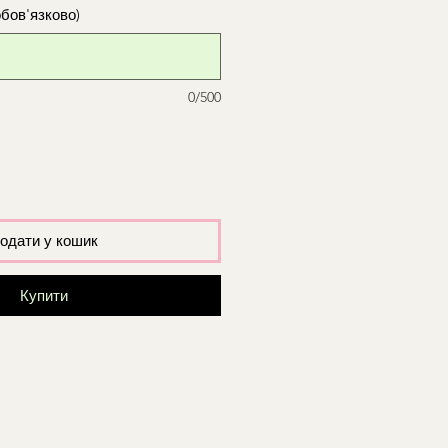
обов'язково)
0/500
одати у кошик
Купити